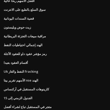
أفضل الأسهم ربحا عالية
سوق السلع بالطبع على الانترنت
قضية السندات اليونانية
زيت حوض ويليستون
مراقبة مبيعات التجزئة البريطانية
الهند إجمالي احتياطيات النفط
رمز مؤشر عقود داو للعقود الآجلة
أقسام العقود بعيدا
Uk النفط والغاز fracking
الأسهم تقرير بيتا nse الهند
كازينوهات المستقبل في أركنساس
الجدول الزمني إلى 15
متجر في المستقبل تباع لشراء أفضل