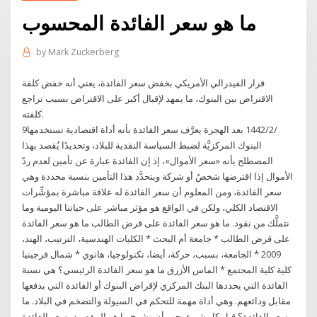
ما هو سعر الفائدة المحسوب
by
Mark Zuckerberg
قرار الفيدرالي الأمريكي بخفض سعر الفائدة، يعني أنه خفض كلفة
الاقتراض بين البنوك، ما يمهد لإقبال أكبر على الاقتراض بسبب تراجع
كلفته.
9‏‏/2‏‏/1442 بعد الهجرة يعرَّف سعر الفائدة بأنه أداة اقتصادية تستخدمها
البنوك المركزيَّة لضبط السياسة النقدية للبلاد، وتحديدًا يُقصد بهذا
المصطلح بأنه «سعر الأموال»، إذ إن الفائدة عبارة عن تأمين لعدم ردّ
الأموال إذا اقترضها شخصٌ أو شركة ويتحدَّد هذا التأمين بنسبة محددة وهي
سعر الفائدة، ومن المعلوم أن سعر الفائدة له علاقة مباشرة بمؤشِّرات
الاقتصاد الكلي، ولكن في الواقع هو مؤثر مباشر على حياتنا اليومية وما
نتملَّك من نقود. ما هو سعر الفائدة على قرض الطالب ما هو سعر الفائدة
على قرض الطالب * جامعة أم البحث * الكليات الهندسية، الترتيب، الهند،
2009 * الجامعة، بسبب، حركة، أيضا، تكنولوجيا، هانوي * شمال فرجينيا
كلية كلية المجتمع * الماس الأزرق ما هو سعر الفائدة الرئيسي؟ هي نسبة
الفائدة التي يحددها البنك المركزي لإقراض البنوك أو الفائدة التي يدفعها
مقابل ودائعهم. وهي أداة مهمة للتحكم في السيولة والتضخم في البلاد. ما
سعر الفائدة؟ قبل كل شيء يجب أن نشرح ما هو المقصود بسعر الفائدة