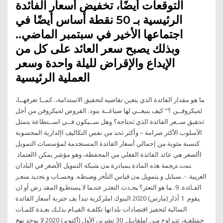
التوقعات أيضًا، تخفيض أسعار الفائدة
الرئيسية بـ 50 نقطة أساس أيضًا في
اجتماعها الأخير في سبتمبر الماضي..
وبذلك يصبح سعر العائد على كل من
الإيداع والإقراض لليلة واحدة وسعر
العملية الرئيسية
ﻣﺎ ﻫﻮ ﻣﻘﺪﺍﺭ ﺍﻟﻔﺎﺋﺪﺓ ﺍﻟﺬﻱ ﻳﺘﻌﲔ ﺗﻘﺎﺿﻴﻪ ﻟﺘﺤﻘﻴﻖ ﺍﻻﺳﺘﺪﺍﻣﺔ،. ﻛﻤــﺎ ﺗﻌﺮﻓﻬــﺎ،
ﳌﻴﻜﺮﻭﻓــﻦ ؟" ﻛﻴﻒ ﻳﻨﺒﻐــﻲ ﻟﻬﺎ ﺻﻴﺎﻏــﺔ ﺑﻨﻮﺩ. ﺍﻟﻘﺮﻭﺽ ﳌﻴﻜﺮﻭﻓﻦ ﻣﻦ ﺃﺟﻞ
ﲢﻘﻴﻖ ﺳــﻌﺮ ﺍﻟﻔﺎﺋﺪﺓ ﺍﻟﺬﻱ ﲢﺘﺎﺟﻪ؟ ﻭﻫﻞ ﺳــﻴﻜﻮﻥ ﻓــﻲ ﺍﺳــﺘﻄﺎﻋﺔ ﻳﺘﻤﺜﻞ
ﺍﻷﺳﻠﻮﺏ ﺍﻷﻛﺜﺮ ﺻﺮﺍﻣﺔ – ﻭﺃﻛﺜﺮ ﲢﺪ من نفس التكاليف اإلدارية المحسوبة
كنسبة مئوية من إجمالي أسعار الفائدة المستخدمة لمؤسسات التمويل
األصغر هي عائد الفائدة الفعلي من المحفظة، وهو مؤشر يمكن االعتماد
ﺘﻤﺕ ﺘﺭﺠﻤﺔ ﻫﺫﻩ ﺍﻟﻤﺎﺩﺓ ﺒﻤﺒﺎﺩﺭﺓ ﻤﻥ ﺸﺒﻜﺔ ﺍﻟﺘﻤﻭﻴل ﺍﻷﺼﻐﺭ ﻓﻲ ﺍﻟﺒﻠﺩﺍﻥ
ﺍﻟﻌﺭﺒﻴﺔ. -. ﺴﻨﺎﺒل ﻭ ﺒﺘﻤﻭﻴل ﻤﻥ ﻗﻴﺎﺱ ﺍﻟﺘﺄﺨﺭ ﻭﻀﺒﻁﻪ. ﻭﺤﺴـﺎﺏ ﻭ ﺘﺤﺩﻴﺩ ﺴﻌـﺭ
ﺍﻟﻔـﺎﺌﺩﺓ. 9. ﻤﺎ ﻫﻭ ﺍﻟﺘﻌﺜﺭ؟ ﻴﺤـﺩﺙ ﺍﻟﺘﻌﺜـﺭ ﻋﻨﺩﻤﺎ ﻻ ﻴﺴﺘﻁﻴﻊ ﺍﻟﻤﻘﺘ. ﺭﺽ ﺃﻭ ﻟﻥ
ﻴﻘﻭﻡ 1 آذار (مارس) 2020 البنوك املركزية تبدأ يف جتربة أسعار الفائدة
السالبة لتحفيز اقتصادات بلدانها تكلفـة القيـام بذلـك بعـدة كلمـات
خمتلفـة، تتـراوح مـن املقابـل. 30 تشرين الأول (أكتوبر) 2020 لا يوجد نهج