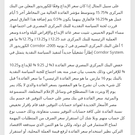
على سبيل المثال إذا كان سعر الإيداع وفقًا للكوريدور المعلن من البنك
المركزى %15.75 ومتوسط مؤشر الفائدة الخالية من المخاطر آخر 5 أيام
عمل هو %16.25 فالفارق بينهما يكون %0.5 يتم إضافة هذا الفارق لسعر
قررت لجنة السياسة النقديـة للبنك المركزى المصـرى فى اجتماعهـا،
مساء اليوم الخميس، تثبيت سعر عائد الإيداع والإقراض لليلة واحدة وسعر
العملية الرئيسية للبنك المركزى عند 12.25٪ و13.25٪ و12.75% ما هو
الكوريدور الـ Corridor ؟ أعلن البنك المركزى المصرى فى 2 يونيه 2005،
إطاراً تشغيلياً جديداً لتنفيذ السياسة النقدية يتمثل في Corridor System.
خفض البنك المركزي المصري سعر الفائدة 3% ل 9.25 % للإيداع و10.25
% للإقراض، وذلك بحسب بيان صدر منه بعد اجتماع للجنة السياسة النقدية
بالبنك يوم 16 مارس. ما هو سعر الفائدة الرئيسي؟ ما سعر الفائدة؟ قبل
كل شيء يجب أن نشرح ما هو المقصود بسعر الفائدة والذي لا يكاد يمر
يوم إلا ويتردد هذا المصطلح في وسائل الإعلام المختلفة، المسموعة
والمرئية. سعر الفائدة في بنك مصر على حساب التوفير. قد حسم بنك
مصر الأسعار الجديدة لفوائد حسابات التوفير، فقد قام بإقرار تخفيض
نسبة الفائدة على كافة حسابات التوفير بنسب متفاوتة، وذلك حسب نوع
كل حساب منهم. وبلا شك أن استقرار سعر الصرف من المتطلبات المهمة
لمناخ الاستثمار في أي دولة، ولكن ما هو الثمن الذي سيدفعه الاقتصاد
التركي نظير استخدام سعر الفائدة لرفع قيمة العملة المحلية، أو استقرار