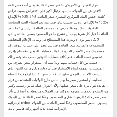
قرار الفيدرالي الأمريكي بخفض سعر الفائدة، يعني أنه خفض كلفة
الاقتراض بين البنوك، ما يمهد لإقبال أكبر على الاقتراض بسبب تراجع
كلفته. خفض البنك المركزي المصري سعر الفائدة 3% ل 9.25 % للإيداع
و10.25 % للإقراض، وذلك بحسب بيان صدر منه بعد اجتماع للجنة السياسة
النقدية بالبنك يوم 16 مارس. ما هو سعر الفائدة الرئيسي؟ ما سعر
الفائدة؟ قبل كل شيء يجب أن نشرح ما هو المقصود بسعر الفائدة والذي
لا يكاد يمر يوم إلا ويتردد هذا المصطلح في وسائل الإعلام المختلفة،
المسموعة والمرئية. سعر الفائدة في بنك مصر على حساب التوفير. قد
حسم بنك مصر الأسعار الجديدة لفوائد حسابات التوفير، فقد قام بإقرار
تخفيض نسبة الفائدة على كافة حسابات التوفير بنسب متفاوتة، وذلك
حسب نوع كل حساب منهم. وبلا شك أن استقرار سعر الصرف من
المتطلبات المهمة لمناخ الاستثمار في أي دولة، ولكن ما هو الثمن الذي
سيدفعه الاقتصاد التركي نظير استخدام سعر الفائدة لرفع قيمة العملة
المحلية، أو استقرار سعر ما يهم الناس خارج الولايات المتحدة من قرار
الفائدة هو تأثيره على سعر عملتها، ولأن الدولار عملة قياس رئيسية وكثير
من السلع والخدمات مقومة به وكثير من العملات مربوطة به أيضا فإن تأثر
سعر سعر فائدة الرهن العقاري المحسوب وفقًا لسعر الفائدة بين البنوك
الإماراتية (eibor) يساوي السعر المحسوب وفقًا لسعر الفائدة بين البنوك
الإماراتية لمدة ثلاثة أشهر زائد هامش ثابت.