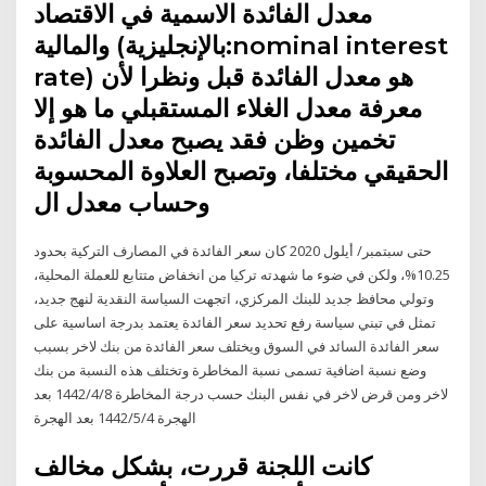
معدل الفائدة الاسمية في الاقتصاد
والمالية (بالإنجليزية:nominal interest
rate) هو معدل الفائدة قبل ونظرا لأن
معرفة معدل الغلاء المستقبلي ما هو إلا
تخمين وظن فقد يصبح معدل الفائدة
الحقيقي مختلفا، وتصبح العلاوة المحسوبة
وحساب معدل ال
حتى سبتمبر/ أيلول 2020 كان سعر الفائدة في المصارف التركية بحدود
10.25%، ولكن في ضوء ما شهدته تركيا من انخفاض متتابع للعملة المحلية،
وتولي محافظ جديد للبنك المركزي، اتجهت السياسة النقدية لنهج جديد،
تمثل في تبني سياسة رفع تحديد سعر الفائدة يعتمد بدرجة اساسية على
سعر الفائدة السائد في السوق ويختلف سعر الفائدة من بنك لاخر بسبب
وضع نسبة اضافية تسمى نسبة المخاطرة وتختلف هذه النسبة من بنك
لاخر ومن قرض لاخر في نفس البنك حسب درجة المخاطرة 8‏‏/4‏‏/1442 بعد
الهجرة 4‏‏/5‏‏/1442 بعد الهجرة
كانت اللجنة قررت، بشكل مخالف