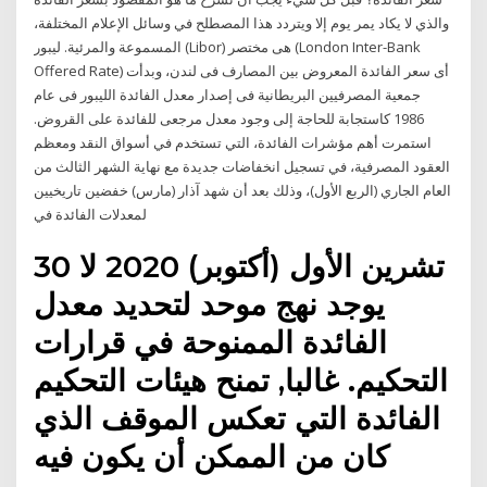
والذي لا يكاد يمر يوم إلا ويتردد هذا المصطلح في وسائل الإعلام المختلفة،
المسموعة والمرئية. ليبور (Libor) هى مختصر (London Inter-Bank
Offered Rate) أى سعر الفائدة المعروض بين المصارف فى لندن، وبدأت
جمعية المصرفيين البريطانية فى إصدار معدل الفائدة الليبور فى عام
1986 كاستجابة للحاجة إلى وجود معدل مرجعى للفائدة على القروض.
استمرت أهم مؤشرات الفائدة، التي تستخدم في أسواق النقد ومعظم
العقود المصرفية، في تسجيل انخفاضات جديدة مع نهاية الشهر الثالث من
العام الجاري (الربع الأول)، وذلك بعد أن شهد آذار (مارس) خفضين تاريخيين
لمعدلات الفائدة في
30 تشرين الأول (أكتوبر) 2020 لا
يوجد نهج موحد لتحديد معدل
الفائدة الممنوحة في قرارات
التحكيم. غالبا, تمنح هيئات التحكيم
الفائدة التي تعكس الموقف الذي
كان من الممكن أن يكون فيه