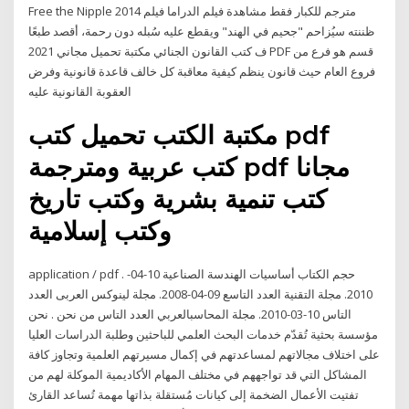
Free the Nipple 2014 مترجم للكبار فقط مشاهدة فيلم الدراما فيلم
ظننته سيُزاحم "جحيم في الهند" ويقطع عليه سُبله دون رحمة، أقصد طبعًا
ف كتب القانون الجنائي مكتبة تحميل مجاني 2021 PDF قسم هو فرع من
فروع العام حيث قانون ينظم كيفية معاقبة كل خالف قاعدة قانونية وفرض
العقوبة القانونية عليه
مكتبة الكتب تحميل كتب pdf
كتب عربية ومترجمة pdf مجانا
كتب تنمية بشرية وكتب تاريخ
وكتب إسلامية
application / pdf . حجم الكتاب أساسيات الهندسة الصناعية 10-04-
2010. مجلة التقنية العدد التاسع 09-04-2008. مجلة لينوكس العربى العدد
التاس 10-03-2010. مجلة المحاسبالعربي العدد التاس من نحن . نحن
مؤسسة بحثية تُقدّم خدمات البحث العلمي للباحثين وطلبة الدراسات العليا
على اختلاف مجالاتهم لمساعدتهم في إكمال مسيرتهم العلمية وتجاوز كافة
المشاكل التي قد تواجههم في مختلف المهام الأكاديمية الموكلة لهم من
تفتيت الأعمال الضخمة إلى كيانات مُستقلة بذاتها مهمة تُساعد القارئ