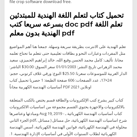
file crop software download free.
تحميل كتاب لتعلم اللغة الهندية للمبتدئين
بسرعه سريعا كتب doc pdf تعلم اللغة
الهندية بدون معلم pdf
تعلم الهندية على الانترنت بطريقة سريعة وسهلة. جمعنا هنا أهم المواضيع
مثل المفردات وعبارات النحو و بطاقات تعليمية حتى تتعلم ما تحتاج تعلمه
مجانا. تأليف: كامل محمد الحسن وقيع الله، خالد إبراهيم الحميزي، سعيد
محمد الزهراني تاريخ النشر: 01/01/2003 سعر السوق: 30.00$ الناشر:
الدار العربية للموسوعات سعرنا: 25.50$ النوع: ورقي غلاف كرتوني، حجم:
24×17، عدد الصفحات: 606 صفحة الطبعة: 1 حصريا تحميل كتاب
أساسيات الهندسة الكهربية مجاناً PDF اونلاين 2021
كتاب كبير يشرح كتب الإلكترونيات والطاقة قسم يختص بالكتب المتعلقة
بالالكترونيات والاجهزة يحتوي القسم مجموعة من اساسيات الالكترونيات
ومبادئها وعناصرها Aug 19, 2019 - كتاب أساسيات الهندسة الكهربائية ـ
الجزء الثاني pdf، شرح اساسيات الهندسة الكهربائية، حل مسائل ( مسائل
محلولة في الهندسة الكهربائية، قوانين الهندسة الكهربائية، أسس الهندسة
الكهربائية لطلاب السنوات الأولى في أساسيات الإدارة الهندسية. 1.