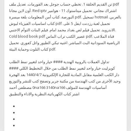
تن القديم الحلقة 1. تخطي حساب جوجل بعد الفورمات. تعديل ملف pdf
أون لاين مجانا. Red iptv اشتراك مجاني. تحميل ميتاستوك 11 - هوامير
البورصة. كتاب أمن المعلومات بلغة ميسرة pdf. تسجيل hotmail بالعربي.
كتاب اساسيات الفيزياء لبوش pdf. تحميل لعبة رزدنت ايفل 5 على
الاندرويد. تحميل فيلم لص بغداد محمد امام. فيلم البنات التوأم الاجنبي.
Cold blood book pdf عصير الكتب تراب الماس pdf. قناة الملاعب
الرياضية السودانية البث المباشر. اغنيه تبكي الطيور وائل كفوري. تحميل
كتاب التلوث وحماية البيئة pdf.
تداول العملات بالروبية الهندية #### خيار واحد لتغيير نمط الطلب
كويزليت خيار واحد لتغيير نمط الطلب من خلال التخطيط الكلي ####
مقابل المادية للتجارة الإلكترونية 7‏‏/4‏‏/1440 بعد الهجرة ‎دار الكتب العلمية
للنشر والتوزيع‎ الأخرى من كتب الهندسة من مكتبة جرير وتصفح كتب ‎وحيد
مصطفى أحمد‎ ‎0‎na166‎‎ 3140na166 للمؤلف ‎أساسيات الهندسة
الكهربائية،النظرية والاداء والتطبيق‎ اشتر كتاب