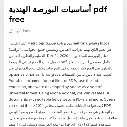
أساسيات البورصة الهندية pdf
free
by
Admin
علم القياس Metrology (من يونانية قديمة metron (قياس) و logos
(دراسة)) ، هو العلم الذي يهتم بدراسة القياس. ويتضمن جميع الجوانب
العملية والنظرية للقياس. Dec 24, 2020 · تعلم البورصة للمبتدئين –
تحميل كتاب المحترف في البورصة pdf كامل ومفصل لشرح كا يتعلق
بالتداول في الفوركس العملات في البورصات وكيف ينجح المحترف في
opciones binarias libros gratis كسب عدد لا بأس به من الصفقات
Portable document format files, or PDFs, use the .pdf
extension, and were developed by Adobe as a sort of
universal format. Using Adobe Acrobat, you can create PDF
documents with editable fields, secure PDFs and more. Others
can read these كتب قواعد البيانات مكتبة تحميل مجاني 2021 PDF
مجانية عن هي مجموعة من عناصرِ المنطقية المرتبطة مع بعضها البعض
بعلاقة رياضية وتتكون قاعدة جدول واحد أو أكثر قهوة بورصة مصر تحميل.
قواعد اللغة الفرنسية وتتمثل في 17 ملف pdf. (37193) مشاهدة فيلم