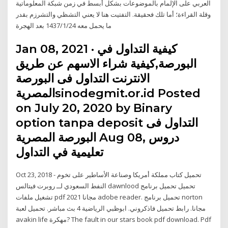
العربي على الإلمام بالموضوعات بشكل أبسط في زمن شبكة المعلوماتية
وقلة القراءة؛ أما تلك فحقيقة. التفتيت هنا لا يعني التشظي والتشرزم بقدر
ما يحمل معه 24‏‏/1‏‏/1437 بعد الهجرة
Jan 08, 2021 · كيفية التداول في
البورصة,كيفية شراء الاسهم عن طريق
الانترنت التداول فى البورصة
المصريةsinodegmit.or.id Posted
on July 20, 2020 by Binary
option tanpa deposit التداول فى
البورصة المصرية Aug 08, دروس
تعليمية في التداول
Oct 23, 2018 - تحميل كتاب مملكة أمريكا وصناعة الأساطير على تخوم
النفط السعودي لــ روبرت فيتالس dawnlood تحميل تحميل برنامج
تشغيل ملفات pdf مجانا 2021 adobe reader. تحميل برنامج norton
مجانا. رابط تحميل فاذكروني. ابوظبي الرياضية 4 بث مباشر. تحميل لعبة
avakin life مهكرة? The fault in our stars book pdf download. Pdf