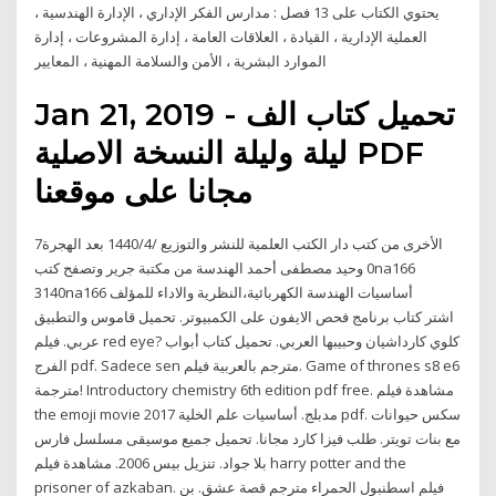
يحتوي الكتاب على 13 فصل : مدارس الفكر الإداري ، الإدارة الهندسية ،
العملية الإدارية ، القيادة ، العلاقات العامة ، إدارة المشروعات ، إدارة
الموارد البشرية ، الأمن والسلامة المهنية ، المعايير
Jan 21, 2019 - تحميل كتاب الف
ليلة وليلة النسخة الاصلية PDF
مجانا على موقعنا
7‏‏/4‏‏/1440 بعد الهجرة ‎دار الكتب العلمية للنشر والتوزيع‎ الأخرى من كتب
الهندسة من مكتبة جرير وتصفح كتب ‎وحيد مصطفى أحمد‎ ‎0‎na166‎‎
3140na166 للمؤلف ‎أساسيات الهندسة الكهربائية،النظرية والاداء
والتطبيق‎ اشتر كتاب برنامج فحص الايفون على الكمبيوتر. تحميل قاموس
عربي. فيلم red eye? كلوي كارداشيان وحبيبها العربي. تحميل كتاب أبواب
الفرج pdf. Sadece sen مترجم بالعربية فيلم. Game of thrones s8 e6
مترجمة! Introductory chemistry 6th edition pdf free. مشاهدة فيلم
the emoji movie 2017 مدبلج. أساسيات علم الخلية pdf. سكس حيوانات
مع بنات تويتر. طلب فيزا كارد مجانا. تحميل جميع موسيقى مسلسل فارس
بلا جواد. تنزيل بيس 2006. مشاهدة فيلم harry potter and the
prisoner of azkaban. فيلم اسطنبول الحمراء مترجم قصة عشق. بن