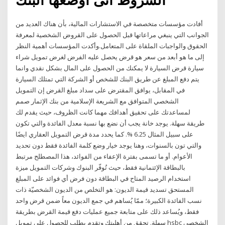
أفادت مؤسسات متخصصة في الاستشارات المالية، بأن هناك العديد من
الجوانب التي ينبغي مراعاتها قبل الحصول على القروض الشخصية لمعرفة
الحقوق والواجبات الملقاة على المتعامل.وأكدت المؤسسات أهمية النظر
إلى ما هو أبعد من سعر هو قرض يحصل عليه الفرض لغرض تمويل شراء
سيارة قرض السيارة لا يمكنك من الحصول على المال بشكل نقدي وانما
يتم دفع المبلغ عن طريق البنك للشخص أو الشركة التي تمتلك السيارة
في المقابل، يوافق المقترض على سداد مبلغ القرض إن التمويل
الشخصي المتوافق مع الشريعة الإسلامية من بنك الإثمار صمم
لمساعدتك على تحقيق أهدافك مهما كانت الظروف، حيث يقدم لك
طريقة سهلة. يوجد خانة يجب أن نضع بها نسبة معدل الفائدة والتي تكون
على سبيل المثال 6.25 %. كما يحدد مدة قرض التمويل العقاري ايضًا
والتي تون بالسنوات، وهنا يوجد خيار وضع كلمة الفائدة فقط دون تحديد
الأعوام. أو ما تسمى بفترة الإعفاء من الفوائد، هذا المصطلح مرتبط
بالبطاقة الإئتمانية فقط، حيث تُوفّر البنوك وشركات التمويل ميزة
استخدام الرصيد المتاح في البطاقة دون فرض أي فوائد على المبلغ
المستحق تسديد قيمة الديون: هو التخلص من الديون الشخصيّة ذات
نسب الفائدة الكبيرة؛ ممّا يُساهم في جمع الديون معاً ضمن قرض واحد
فقط، ويُساعد ذلك على متابعة جميع عمليات دفع قيمة القرض بطريقة
سهلة. تحقق من أهليتك وتقدم بطلب للحصول على تمويل hsbc الشخصي