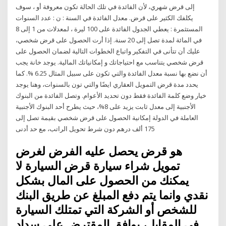
إلى قرض شهري، لأن الفائدة في تلك الحالة تكون معروفة أو ، سوف
يكلفك الكثير على قرض. معدل الفائدة في السنة : ن : عدد السنوات
المستثمرة : يعطي الجدول الفائدة على 100 ليرة ، لمعدلات من 1 إلى 8
في المائة لمدة تصل إلى 20 سنة. إذا أرت الحصول على قرض شخصي،
عليك أن تتأنى في التفكير واتباع الخطوات التالية لضمان الحصول على
قرض شخصي يتناسب مع احتياجاتك و إمكانياتك المالية. يوجد خانة يجب
أن نضع بها نسبة معدل الفائدة والتي تكون على سبيل المثال 6.25 %. كما
يحدد مدة قرض التمويل العقاري ايضًا والتي تون بالسنوات، وهنا يوجد
خيار وضع كلمة الفائدة فقط دون تحديد الأعوام. وتصل الفائدة من البنوك
الأجنبية إلى معدل ثابت يزيد على 8%، حيث يطرح أحد البنوك الأجنبية
العاملة في الدولة إمكانية الحصول على قرض شخصي بقيمة تصل إلى
175 ألف درهم دون شرط تحويل الراتب، مع حد أدنى
هو قرض يحصل عليه الفرض لغرض
تمويل شراء سيارة قرض السيارة لا
يمكنك من الحصول على المال بشكل
نقدي وانما يتم دفع المبلغ عن طريق البنك
للشخص أو الشركة التي تمتلك السيارة
في المقابل، يوافق المقترض على سداد