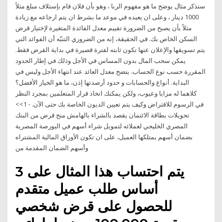
سنذكر مثال يوضح ما هو مفهوم الربا ، وهو بأن فلان قام بإستلاف مبلغ مثلاً
1000 دينار ، وعلى ان يعيده في موعد ما بشرط ان يتم ارجاعه مع زيادة
مثلاً بأن يصبح من الضرورة تقييم معدل الفائدة المتغيرة لإختيار قرض
السكن الخاص بك. في الحقيقة، إنه من الضروري التنبّه أن الفوائد التي
يتم تسويقها والإعلان عنها تكون ثابته لفترة قصيرة في بداية القرض فقط.
يمكن سحب المال بدون المساس في الأجل وذلك في إطار الحدود
المقررة حسب نوع الحساب. يتضح معدل العائد عند انتهاء الأجل وليس في
البداية. أنواع والحسابات و حدود أرصدتها إذن، ما هو الخيار الأفضل؟
كلاهما له مزايا وعيوب، ولكن يمكنك اتخاذ قرار المتعلمين بمجرد النظر
في الرسوم للاقتراض وكيف يتم تعيين الديون الخاصة بك حتى الآن. - 1>>
تحويلات بطاقة الائتمان يقصد بالشراء بالهامش منح قرض من البنك
المصري الخليجي لعملائه لتمويل شراء أسهم في البورصة المصرية
بضمان أسهم يمتلكها العميل، على ان تكون الأوراق المالية المشتراه
وأسهم الضمان المقدمة من
3 يتم احتساب هذا المثال على
أساس طلب عميل متقدم
للحصول على قرض شخصي