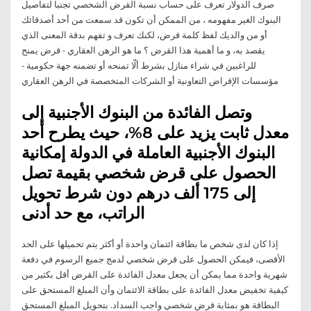
صرف الدولار تعرف على حساب نسبة القرض الشخصي تجنبا لتفاصيل
البنوك الغير مفهومه ، من الممكن أن تكون قد سمعت من أحد أصدقائك
أو من والديك لفظ كلمة قرض، لكنك تعرف و تفهم بدقة المعنى الذي
يقصد به، و ما أهمية هذا القرض ؟ ما هو الرهن العقاري - قرض يمنح
للراغبين في شراء منازل بشرط ألّا تمنحه أو تضمنه جهة حكومية -
مؤسسات الإقراض التعاونية أو الشركات المتخصصة في الرهن العقاري
وتصل الفائدة من البنوك الأجنبية إلى
معدل ثابت يزيد على 8%، حيث يطرح أحد
البنوك الأجنبية العاملة في الدولة إمكانية
الحصول على قرض شخصي بقيمة تصل
إلى 175 ألف درهم دون شرط تحويل
الراتب، مع حد أدنى
إذا كان لدى شخص ما بطاقة ائتمان واحدة أو أكثر يتم تحميلها على الحد
الأقصى، فيمكن الحصول على قرض شخصي لدمج جميع الرسوم في دفعة
شهرية واحدة مما يمكن أن يجعل معدل الفائدة على القرض أقل بكثير من
كيفية تخفيض معدل الفائدة على بطاقة الائتمان وأن المبلغ المستحق على
البطاقة هو بمثابة قرض شخصي واجب السداد. بتحويل المبلغ المستحق