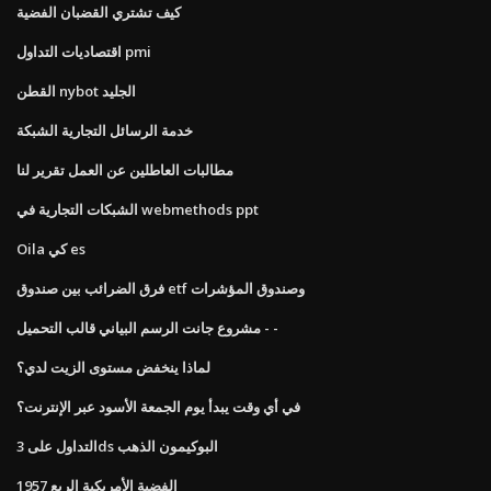
كيف تشتري القضبان الفضية
اقتصاديات التداول pmi
القطن nybot الجليد
خدمة الرسائل التجارية الشبكة
مطالبات العاطلين عن العمل تقرير لنا
الشبكات التجارية في webmethods ppt
Oila كي es
فرق الضرائب بين صندوق etf وصندوق المؤشرات
مشروع جانت الرسم البياني قالب التحميل - -
لماذا ينخفض ​​مستوى الزيت لدي؟
في أي وقت يبدأ يوم الجمعة الأسود عبر الإنترنت؟
التداول على 3ds البوكيمون الذهب
1957 الفضية الأمريكية الربع