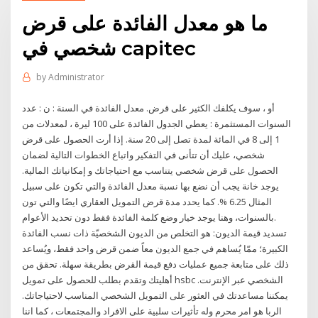
ما هو معدل الفائدة على قرض
شخصي في capitec
by
Administrator
أو ، سوف يكلفك الكثير على قرض. معدل الفائدة في السنة : ن : عدد
السنوات المستثمرة : يعطي الجدول الفائدة على 100 ليرة ، لمعدلات من
1 إلى 8 في المائة لمدة تصل إلى 20 سنة. إذا أرت الحصول على قرض
شخصي، عليك أن تتأنى في التفكير واتباع الخطوات التالية لضمان
الحصول على قرض شخصي يتناسب مع احتياجاتك و إمكانياتك المالية.
يوجد خانة يجب أن نضع بها نسبة معدل الفائدة والتي تكون على سبيل
المثال 6.25 %. كما يحدد مدة قرض التمويل العقاري ايضًا والتي تون
بالسنوات، وهنا يوجد خيار وضع كلمة الفائدة فقط دون تحديد الأعوام.
تسديد قيمة الديون: هو التخلص من الديون الشخصيّة ذات نسب الفائدة
الكبيرة؛ ممّا يُساهم في جمع الديون معاً ضمن قرض واحد فقط، ويُساعد
ذلك على متابعة جميع عمليات دفع قيمة القرض بطريقة سهلة. تحقق من
أهليتك وتقدم بطلب للحصول على تمويل hsbc الشخصي عبر الإنترنت.
يمكننا مساعدتك في العثور على التمويل الشخصي المناسب لاحتياجاتك.
الربا هو امر محرم وله تأثيرات سلبية على الافراد والمجتمعات ، كما اننا