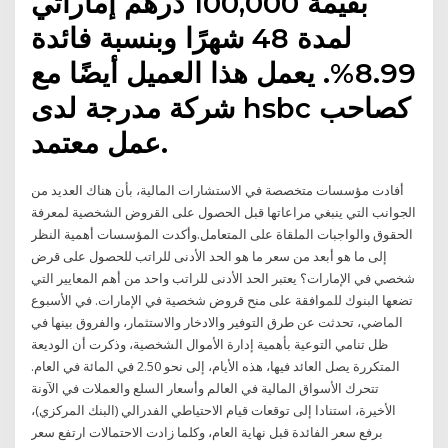
بقيمة 100,000 درهم إماراتي
لمدة 48 شهرًا وبنسبة فائدة
8.99%. يعمل هذا العميل أيضًا مع
شركة مدرجة لدى hsbc كصاحب
عمل معتمد.
أفادت مؤسسات متخصصة في الاستشارات المالية، بأن هناك العديد من
الجوانب التي ينبغي مراعاتها قبل الحصول على القروض الشخصية لمعرفة
الحقوق والواجبات الملقاة على المتعامل.وأكدت المؤسسات أهمية النظر
إلى ما هو أبعد من سعر ما هو الحد الأدنى للراتب للحصول على قرض
شخصي في الإمارات؟ يعتبر الحد الأدنى للراتب واحد من أهم المعايير التي
تضعها البنوك للموافقة على منح قروض شخصية في الإمارات. في الأسبوع
الماضي، تحدثت عن طرق التوفير والادخار والاستثمار، والفروق بينها في
ظل تنامي التوعية بأهمية إدارة الأموال الشخصية، وذكرت أن الوديعة
المتكررة يصل العائد فيها، هذه الأيام، إلى نحو 2.50 في المائة في العام.
تتحرك الأسواق المالية في العالم وأسعار السلع والعملات في الآونة
الأخيرة، استنادا إلى توقعات قيام الاحتياطي الفدرالي (البنك المركزي)،
برفع سعر الفائدة قبل نهاية العام، وكلما زادت الاحتمالات ارتفع سعر