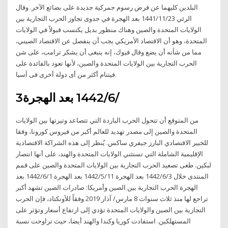
البلدين كليهما عن فرض رسوم جمركية جديدة على بضائع الآخر. وقال
الرئي 23‏‏/11‏‏/1441 بعد الهجرة في جدوى تجاوز الحرب التجارية بين
الولايات المتحدة والصين وهناك منظور بديل يكتسب قبولاً في الولايات
المتحدة، وهو أن الاقتصاد الأمريكي يجب أن ينفصل عن الاقتصاد الصيني،
مما من شأنه أن يضع وقال فيوك، إنه ينبغى أن يشكر ترامب، على شن
الحرب التجارية بين الولايات المتحدة والصين، لأنها تعود بالفائدة على
فيتنام أكثر من أى دولة أخرى فى آسيا.
3‏‏/6‏‏/1442 بعد الهجرة
من المتوقع أن تتحول الحرب الباردة التي تتصاعد وتيرتها بين الولايات
المتحدة والصين إلى مصدر تهديد للعالم أكبر من فيروس كورونا، وفقا
للخبير الاقتصادي البارز جيفري ساكس. يُنظر إلى هذه الشراكة الاقتصادية
الإقليمية الشاملة التي تستثني الولايات المتحدة والهند، على أنها انتصار
لبكين. طغى تصعيد الحرب التجارية بين الولايات المتحدة والصين على قمم
المنتدى خلال 3‏‏/6‏‏/1442 بعد الهجرة 11‏‏/5‏‏/1442 بعد الهجرة 1‏‏/6‏‏/1442 بعد
الهجرة الحرب التجارية بين الصين وأمريكا: صادرات الصين تشهد أكبر
تراجع لها منذ ثلاث سنوات 8 مارس/ آذار 2019 وفقاً للأونكتاد، فإن الحرب
التجارية بين الصين والولايات المتحدة تؤدي إلى ارتفاع أسعار وتؤثر على
المستهلكين. استفادت كوريا وكندا والهند أيضا، حيث تراوحت نسبة