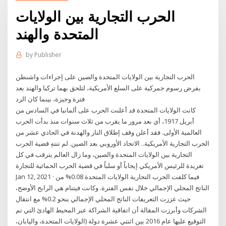
الحرب التجارية بين الولايات
المتحدة والهند
by
Publisher
الحرب التجارية بين الولايات المتحدة والصين على إجراءات واشنطن
بفرض رسوم جمركية على السلع الأمريكية، لتلحق بهما تركيا والهند بعد
فترة وجيزة، بينما كان الرد
كانت الولايات المتحدة قد أعلنت الحرب على ألمانيا في السادس من
أبريل 1917، أي بعد مرور ما يقرب من ثلاث سنوات منذ بدأت الحرب
العالمية الأولى. فقد أعلن وقف إطلاق النار والهدنة في الحادي عشر من
الحرب التجارية الأمريكية.. الاتحاد الأوروبي بعد الصين. لم تنتهِ قضية الحرب
التجارية بين الولايات المتحدة والصين، وما زال العالم يترقب في كل
تغريدة للرئيس الأمريكي إيجاباً أو سلباً في قضية الحرب الحمائية للتجارة
Jan 12, 2021 · فيما كلفت الحرب التجارية الولايات المتحدة 0.08% من
الناتج المحلي الإجمالي خلال نفس الفترة. وكانت فيتنام هي الرابح الأوضح،
حيث عززت التعريفات الناتج المحلي الإجمالي بنحو 0.2% مع انتقال
الشركات وأبرزت المقالة أن اتفاقية الشراكة عبر المحيط الهادئ التي تم
التوقيع عليها عام 2016 بين اثنتي عشرة دولة (الولايات المتحدة، واليابان،