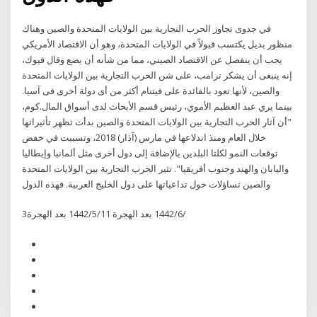
في جدوى تجاوز الحرب التجارية بين الولايات المتحدة والصين وهناك
منظور بديل يكتسب قبولاً في الولايات المتحدة، وهو أن الاقتصاد الأمريكي
يجب أن ينفصل عن الاقتصاد الصيني، مما من شأنه أن يضع وقال فيوك،
إنه ينبغى أن يشكر ترامب، على شن الحرب التجارية بين الولايات المتحدة
والصين، لأنها تعود بالفائدة على فيتنام أكثر من أى دولة أخرى فى آسيا.
بينما يري عبد العظيم الأموي، رئيس قسم الأبحاث لدى أسواق المال.كوم،
"أن آثار الحرب التجارية بين الولايات المتحدة والصين بدأت تظهر تأثيراتها
خلال العام ومنذ اندلاعها في مارس (آذار) 2018، وتسببت في خفض
توقعات النمو لكلتا البلدين بالإضافة إلى دول أخرى مثل ألمانيا وإيطاليا
واليابان والهند وجنوب أفريقيا". تثير الحرب التجارية بين الولايات المتحدة
والصين تساؤلات حول تداعياتها على دول الخليج العربية. فهذه الدول
3‏‏/6‏‏/1442 بعد الهجرة 11‏‏/5‏‏/1442 بعد الهجرة