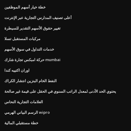
خطة خيار أسهم الموظفين
أعلى تصنيف المدارس التجارية عبر الإنترنت
تغيير حقوق الأسهم التقدير للسيطرة
مركبات المستقبل تسلا
خدمات التداول في سوق الأسهم
حركة امبكس تجارة شارك mumbai
اوران اكتييه كندا
النفط الخام البنزين انتشار الكراك
يحتوي الحد الأدنى لمعدل الراتب السنوي في الحقل على قيمة غير صالحة
العلامات التجارية النحاس
الرسم البياني الهرمي wipro
خطة مستقبلي المالية