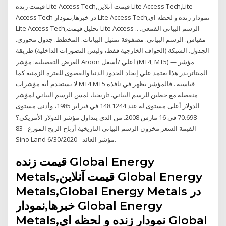
قیمت زنده Lite Access Tech,قیمت آنلاین Lite Access Tech,Lite
Access Tech در خبرها,نمودار Lite Access Tech,نمودار زنده و لحظه ای
Lite Access Tech,تحلیل قیمت Lite Access .. الرسم البياني القمعي.
مقياس. الرسم البياني. مصفوفة تمثيل البيانات. المخطط. جدول محوري.
الجدول. الشبكة (الحواف الخارجية فقط، وليس التصورات الداخلية) طريقة
العرض التفصيلية: مؤشر Aroon اعلي /أسفل (MT4, MT5) — مؤشر
الميتاتريدر هذا يعتمد علي إيجاد الحدود الدنيا والقصوى للفترة الزمنية كما
لا يستخدم أية مؤشرات MT4 MT5 قياسية . فالمؤشر يظهر في نافذة
منفصلة مع خطين للرسم البياني. تاريخيا، لمس الرسم البياني لمؤشر
الدولار أعلى مستوى له عند 148.1244 في فبراير 1985، وأدنى مستوى
70.698 في 16 مارس 2008. من الذي يتداول مؤشر الدولار الأمريكي؟
القيمة السعر مخزون الرسم البياني التاريخية أرباح الربح الموزع - 83
Sino Land مؤشر العائد - 6/30/2020.
قیمت زنده Global Energy
Metals,قیمت آنلاین Global Energy
Metals,Global Energy Metals در
خبرها,نمودار Global Energy
Metals,نمودار زنده و لحظه ای Global