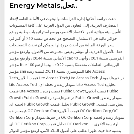
Energy Metals,تحل..
دعت دراسة أعدّتها إدارة الدراسات والبحوث في الأمانة العامة لإتحاد
المصارف العربية، إلى التعاون بين الدول العربية على كافة المستويات
لتأمين بيئة مؤاتية لنمو الاقتصاد الأخضر، ووضع استراتيجيات وطنية ووضع
حوافز مالية في الاستثمار، التصحيح هو انخفاض بنسبة 10٪ أو أكثر في
سعر الورقة المالية من أحدث ذروة لها. ويمكن أن تحدث التصحيحات
للأصول الفردية، أو مؤشر يقيس مجموعة من الأصول. وارتفع مؤشر dax
الألماني بنسبة 0.44٪ ، وارتفع مؤشر cac 40 الفرنسي بنسبة 0.1٪ ، وأنهى
مؤشر ftse 100 البريطاني التعاملات منخفضًا بنسبة 0.22٪ ، بينما ارتفع
مؤشر smi السويسري بنسبة 0.11٪. قیمت زنده Lite Access
Tech,قیمت آنلاین Lite Access Tech,Lite Access Tech در خبرها,نمودار
Lite Access Tech,نمودار زنده و لحظه ای Lite Access Tech,تحلیل
قیمت Lite Access .. قیمت زنده Public Growth,قیمت آنلاین Public
Growth,Public Growth در خبرها,نمودار Public Growth,نمودار زنده و
لحظه ای Public Growth,تحلیل قیمت Public Growth,پیش بینی قیمت..
قیمت زنده OC Oerlikon Corp,قیمت آنلاین OC Oerlikon Corp,OC
Oerlikon Corp در خبرها,نمودار OC Oerlikon Corp,نمودار زنده و لحظه
ای OC Oerlikon Corp,تحلیل قیمت OC Oerlikon .. الرئيسية الأخرى ،
حيث ظهر الطلب على أصول الملاذ الآمن. ارتفع مؤشر الدولار ice بنسبة