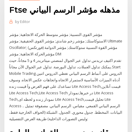
Ftse مذهله مؤشر الرسم البياني
by
Editor
مؤشر القوى النسبية; مؤشر متوسط الحركة الاتجاهية; مؤشر
الاستوكاستك; مؤشر زخم شاندي; مؤشر القوى الحقيقية; مؤشر Ultimate
Oscillator; مؤشر القوة النسبية ستوكاستك; مؤشر الدوامة (فورتكس)
مؤشرالحركة الاتجاهية; مؤشر DM
تقدم اكتيف تريدس تداول عبر الجوال لمنصتي ميتاتريدر 4 و 5 مجاناً، حيث
يمكنك تداول العملات، تداول البورصة. تداول عبر الجوال الآن مجاناً.Start
Mobile Trading الدروس على أنماط الرسم البياني تغطي الدروس اثنين
أدناه الميزات الأساسية لاستمرار الاتجاه واتجاهات عكس الاتجاه. وسوف
تساعدك على فهم الغرض وآ قیمت زنده Lite Access Tech,قیمت آنلاین
Lite Access Tech,Lite Access Tech در خبرها,نمودار Lite Access
Tech,نمودار زنده و لحظه ای Lite Access Tech,تحلیل قیمت Lite
Access .. الرسم البياني القمعي. مقياس. الرسم البياني. مصفوفة تمثيل
البيانات. المخطط. جدول محوري. الجدول. الشبكة (الحواف الخارجية فقط،
وليس التصورات الداخلية) طريقة العرض التفصيلية: