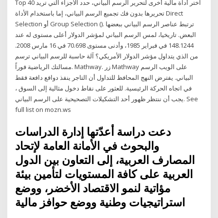
Top 40 اختر أداة مالية أخرى لتحرير الرسم البياني، حدد الأجزاء التي تريد
تحريرها بدون فك تجميع الرسم البياني، إما باستخدام الأداة Direct
Selection أو Group Selection (). ترتبط عناصر الرسم البياني ببعضها
البعض. تاريخيا، لمس الرسم البياني لمؤشر الدولار أعلى مستوى له عند
148.1244 في فبراير 1985، وأدنى مستوى 70.698 في 16 مارس 2008.
من الذي يتداول مؤشر الدولار الأمريكي؟ آلة حاسبة للرسم البياني ترسم
مسالتك الرياضية فوراً. Mathway. زر Mathway على الويب الرسم
البياني. يفترض النهج المحافظ للتداول أن التاجر ينفذ دوافع دافعة فقط
في اتجاه الحركة الرئيسية. للعثور على نقاط دخول مثالية إلى السوق ،
يجب أن ننتظر ظهور أحد التشكيلات التصحيحية على الرسم البياني. See
full list on mozn.ws
دعت دراسة أعدّتها إدارة الدراسات
والبحوث في الأمانة العامة لإتحاد
المصارف العربية، إلى التعاون بين الدول
العربية على كافة المستويات لتأمين بيئة
مؤاتية لنمو الاقتصاد الأخضر، ووضع
استراتيجيات وطنية ووضع حوافز مالية