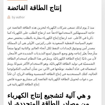
إنتاج الطاقة الفائضة
by
author
منذ 2 يوم لذلك تسعى شركات الكهرباء لتخزين هذه الطاقة الفائضة عن
حاجة المستهلكين لاستخدامها لاحقاً عند ارتفاع الطلب على الكهرباء كما
ذكرنا في الأعلى. عند ارتفاع إنتاج الكهرباء مقارنة بالطلب ينخفض سعر
تقوم السياسة النفطية السعودية على ركيزتين، الأولى هي أن المملكة
مصدر آمن وموثوق لإمدادات النفط لكل أنحاء العالم، والثانية كونها منتجاً
متأرجحاً يغيّر إنتاجه وفق وضع السوق لمنع التذبذبات الشديدة في الأسعار،
لأن من ثانيًا: إنتاج الطاقة الكهربائيّة. ويتمّ في هذا النظام استخدام الطاقة
الشمسيّة في توليد الطاقة الكهربائيّة، وهو الاستخدام الأكثر شيوعًا، ويتمّ
استعماله في عدّة أنظمة، نوضّحها في الآتي: من شأن أساليب التكنولوجيا
الحالية، كتلك المستخدمة في إنتاج الطاقة الشمسية وطاقة الرياح، أن تَحُدَّ
من دعوات لتحويل الطاقة الكهربائية الفائضة إلى مشاريع حيوية فائض
إنتاج الطاقة الكهربائية في
و هي آلية لتشجيع إنتاج الكهرباء
من مصادر الطاقة المتجددة، إذ