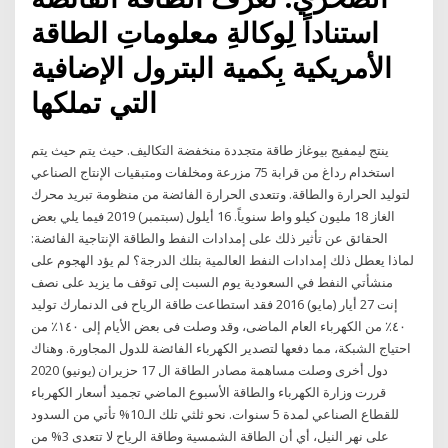
استناداً لِوكالةِ معلوماتِ الطاقة
الأمريكية بِكمية البترول الإضافية
التي تملكها
ينتج ليمفيج بيوغاز طاقة متجددة منخفضة التكاليف. حيث يتم حيث يتم
استخدام رداغ من قرابة 75 مزرعة ومخلفات ومتبقيات الإنتاج الصناعي
لتوليد الحرارة والطاقة. وتتعدى الحرارة الفائضة من منظومة تبريد محرك
الغاز 18 مليون كيلو واط سنوياً. 16 أيلول (سبتمبر) 2019 فيما يلي بعض
الحقائق عن تأثير ذلك على إمدادات النفط والطاقة الإنتاجية الفائضة:
لماذا يعطل ذلك إمدادات النفط العالمية بتلك الدرجة؟ لم يؤد الهجوم على
منشأتي النفط في السعودية يوم السبت إلى توقف ما يزيد على نصف
إنت 27 أيار (مايو) 2016 فقد استطاعت طاقة الرياح فى الدنمارك توليد
٤٠٪ من الكهرباء العام الماضى، وقد وصلت فى بعض الأيام إلى ١٤٠٪ من
احتياج الشبكة، مما دفعها لتصدير الكهرباء الفائضة للدول المجاورة. وهناك
دول أخرى وصلت مساهمة مصادر الطاقة ال 17 حزيران (يونيو) 2020
قررت وزارة الكهرباء والطاقة الأسبوع الماضي تجميد أسعار الكهرباء
للقطاع الصناعي لمدة 5 سنوات. نحو ثلثي تلك الـ10% تأتي من السدود
على نهر النيل، أي أن الطاقة الشمسية وطاقة الرياح لا تتعدى 3% من