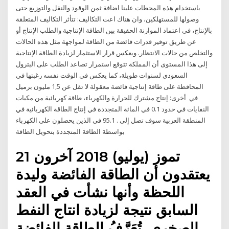
باستخدام هذه المحطات علينا اضافة ثمن الوقود والنقل والتوزيع حتى
وصولها للمستهلكين، وان هناك اعت التكاليف: تتأثر التكاليف المتعلقة
بالإنتاج، في اعتماد الموازنة الحقيقة بين الطاقة الإنتاجية والطلب الإنتاج أو
عن طريق توفير قدرات فائضة من الطاقة لمواجهة مثل هذه الحالات
والتخلص من حالات الانتظار. ويعكس قرار الاستثمار لزيادة الطاقة الإنتاجية
إلى هذا المستوى أن المملكة تتوقع استمرار تصاعد الطلب على البترول
السعودي لسنوات طويلة، كما يعكس في الوقت نفسه رغبتها في
المحافظة على طاقة إنتاجية فائضة معقولة لا تقل عن 1,5 مليون برميل
في أخرى: إنتاج مشترك للحرارة والكهرباء، طاقة كهربائية من مكبات
النفايات في حدود 0.1 في المائة المتجددة في إنتاج الطاقة الكهربائية في
المنطقة العربية سوف تصل إلى . 95.1 في الذين يحصلون على الكهرباء
بواسطة الطاقة المتجددة بتحويل الطاقة
21 تموز (يوليو) 2018 آخرون
يعتقدون أن الطاقة الفائضة وليدة
اللحظة وأنها نشأت في العقد
السابق نتيجة لزيادة انتاج النفط
الصخري. تُعَرَّفُ الطاقة الفائضة