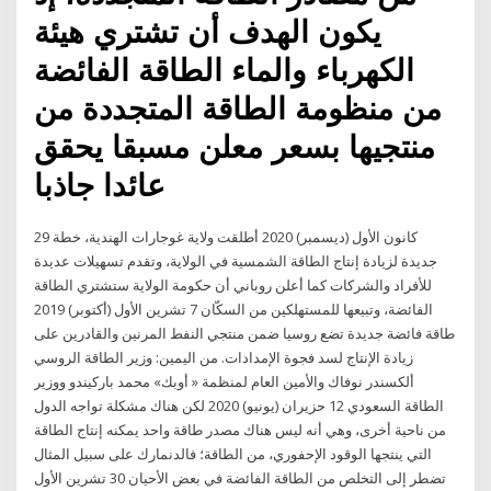
يكون الهدف أن تشتري هيئة
الكهرباء والماء الطاقة الفائضة
من منظومة الطاقة المتجددة من
منتجيها بسعر معلن مسبقا يحقق
عائدا جاذبا
29 كانون الأول (ديسمبر) 2020 أطلقت ولاية غوجارات الهندية، خطة
جديدة لزيادة إنتاج الطاقة الشمسية في الولاية، وتقدم تسهيلات عديدة
للأفراد والشركات كما أعلن روباني أن حكومة الولاية ستشتري الطاقة
الفائضة، وتبيعها للمستهلكين من السكّان 7 تشرين الأول (أكتوبر) 2019
طاقة فائضة جديدة تضع روسيا ضمن منتجي النفط المرنين والقادرين على
زيادة الإنتاج لسد فجوة الإمدادات. من اليمين: وزير الطاقة الروسي
ألكسندر نوفاك والأمين العام لمنظمة « أوبك» محمد باركيندو ووزير
الطاقة السعودي 12 حزيران (يونيو) 2020 لكن هناك مشكلة تواجه الدول
من ناحية أخرى، وهي أنه ليس هناك مصدر طاقة واحد يمكنه إنتاج الطاقة
التي ينتجها الوقود الإحفوري، من الطاقة؛ فالدنمارك على سبيل المثال
تضطر إلى التخلص من الطاقة الفائضة في بعض الأحيان 30 تشرين الأول