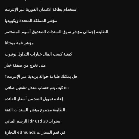
استخدام بطاقة الائتمان الفورية عبر الإنترنت
مؤشر المملكة المتحدة ويكيبيديا
الطليعة إجمالي مؤشر سوق السندات الصندوق أسهم المستثمر
مؤشر قمة مونتانا
كيفية كسب المال خيارات التداول يوتيوب
متى تخرج من صفقة خيار
هل يمكنك طباعة حوالة بريدية عبر الإنترنت؟
كيف يتم حساب معدل تشغيل صافي icc
إعادة تمويل النقد من أسعار الفائدة
الطليعة مجموع مؤشر السندات الثقة
الرسم البياني idr usd 30 سنوات
التجارة edmunds في قيم السيارات