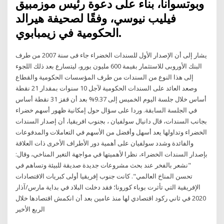
وبوتسوانا، بناء على دعوة رئيس موزمبيق
فيليب نيوسي، وفقًا لصحيفة هيرالد
الحكومية في زيمبابوي.
يشار إلى أن الإصدار الأول للسندات الخضراء جاء فى سنة 2007 من طرف
البنك الأوروبى للاستثمار بقيمة 600 مليون يورو، ليتسارع بعد ذلك اللجوء
إلى هذا النوع من السندات من طرف المؤسسات الحكومية والقطاع
وصعد العائد على السندات الحكومية لآجل 10 سنوات بمقدار 21 نقطة
أساس خلال جلسة اليوم الخميس إلى 9.37% بعد أن قفز 31 نقطة أساس
في الجلسة السابقة. وردا على سؤال حول إمكانية ظهور أسهم خضراء
بجانب السندات، قال دانيال سولفيان ، بجنوب افريقيا، أن إصدار السندات
الخضراء وتداولها يعد أسهل وأفضل من الأسهم في التعاملات والمدفوعات
والفائدة وشدد سولفيان على أهمية دور الأطراف الأخرى ذات العلاقة
بإصدار السندات الخضراء، نظرا لأهميتها في مواجهة التغير المناخي، وقال:
"نشعر بالفخر عند بحث مشروعات جديدة صديقة للبيئة وتساهم في
تحسن المناخ العالمي". كانت جنوب إفريقيا أولى كبريات الاقتصادات
الإفريقية التي تأثرت بوباء كورونا؛ فقد دخلت البلاد في بداية مارس/آذار
2020 في ثاني ركود اقتصادي لها منذ عامين بعد أن انكمش اقتصادها خلال
الربع الأخير