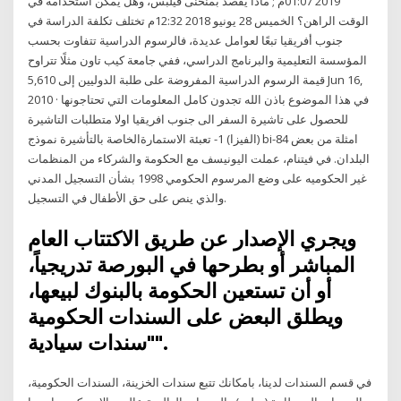
2019 01:07م ; ماذا يقصد بمنحنى فيلبس، وهل يمكن استخدامه في
الوقت الراهن؟ الخميس 28 يونيو 2018 12:32م تختلف تكلفة الدراسة في
جنوب أفريقيا تبعًا لعوامل عديدة، فالرسوم الدراسية تتفاوت بحسب
المؤسسة التعليمية والبرنامج الدراسي، ففي جامعة كيب تاون مثلًا تتراوح
قيمة الرسوم الدراسية المفروضة على طلبة الدوليين إلى 5,610 Jun 16,
2010 · في هذا الموضوع باذن الله تجدون كامل المعلومات التي تحتاجونها
للحصول على تاشيرة السفر الى جنوب افريقيا اولا متطلبات التاشيرة
(الفيزا) 1- تعبئة الاستمارةالخاصة بالتأشيرة نموذج bi-84 امثلة من بعض
البلدان. في فيتنام، عملت اليونيسف مع الحكومة والشركاء من المنظمات
غير الحكوميه على وضع المرسوم الحكومي 1998 بشأن التسجيل المدني
والذي ينص على حق الأطفال في التسجيل.
ويجري الإصدار عن طريق الاكتتاب العام
المباشر أو بطرحها في البورصة تدريجياً،
أو أن تستعين الحكومة بالبنوك لبيعها،
ويطلق البعض على السندات الحكومية
"سندات سيادية".
في قسم السندات لدينا، بامكانك تتبع سندات الخزينة، السندات الحكومية،