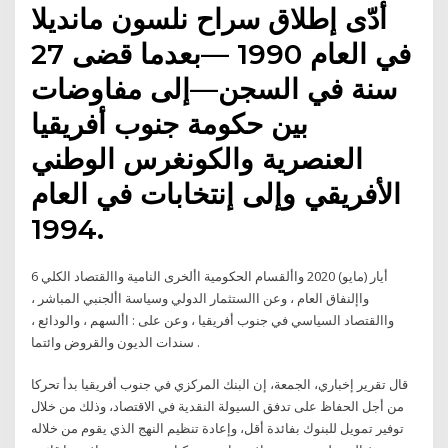
أدّى إطلاق سراح نلسون مانديلا
في العام 1990 —بعدما قضى 27
سنة في السجن—إلى مفاوضات
بين حكومة جنوب أفريقيا
العنصرية والكونغرس الوطني
الأفريقي وإلى إنتخابات في العام
1994.
6 أيار (مايو) 2020 واألقسام الحكومية األخرى النامية واالقتصاد الكلي
واإلنفاق العام ، وعن االستثمار الدولي وسياسة األجنبي المباشر ،
واالقتصاد السياسي في جنوب أفريقيا ، وعن على : األسهم ، والودائع ،
سندات الديون والقروض وائتما .
قال تقرير إخباري، الجمعة، إن البنك المركزي في جنوب أفريقيا بدأ تحركا
من أجل الحفاظ على تدفق السيولة النقدية في الاقتصاد، وذلك من خلال
توفير تمويل للبنوك بفائدة أقل، وإعادة تنظيم النهج الذي يقوم من خلاله