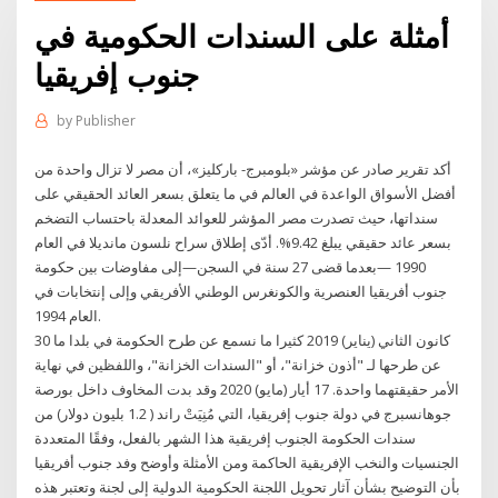
أمثلة على السندات الحكومية في
جنوب إفريقيا
by
Publisher
أكد تقرير صادر عن مؤشر «بلومبرج- باركليز»، أن مصر لا تزال واحدة من
أفضل الأسواق الواعدة في العالم في ما يتعلق بسعر العائد الحقيقي على
سنداتها، حيث تصدرت مصر المؤشر للعوائد المعدلة باحتساب التضخم
بسعر عائد حقيقي يبلغ 9.42%. أدّى إطلاق سراح نلسون مانديلا في العام
1990 —بعدما قضى 27 سنة في السجن—إلى مفاوضات بين حكومة
جنوب أفريقيا العنصرية والكونغرس الوطني الأفريقي وإلى إنتخابات في
العام 1994.
30 كانون الثاني (يناير) 2019 كثيرا ما نسمع عن طرح الحكومة في بلدا ما
عن طرحها لـ "أذون خزانة"، أو "السندات الخزانة"، واللفظين في نهاية
الأمر حقيقتهما واحدة. 17 أيار (مايو) 2020 وقد بدت المخاوف داخل بورصة
جوهانسبرج في دولة جنوب إفريقيا، التي مُنِيَتْ راند ( 1.2 بليون دولار) من
سندات الحكومة الجنوب إفريقية هذا الشهر بالفعل، وفقًا المتعددة
الجنسيات والنخب الإفريقية الحاكمة ومن الأمثلة وأوضح وفد جنوب أفريقيا
بأن التوضيح بشأن آثار تحويل اللجنة الحكومية الدولية إلى لجنة وتعتبر هذه