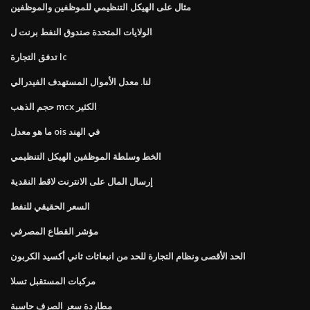
مثال على الهيكل التنظيمي للموظفين والموظفين
الولايات المتحدة صندوق النفط برنت ل
تدفق التجارة lc
لنا. معدل الأموال المستهدف الفيدرالي
حجم الذهب mcx الكثير
ما هو معدل ois في الهند
الخط وسلطة الموظفين الهيكل التنظيمي
إرسال المال على الانترنت لاقط النقدية
السعر الحقيقي للنفط
مؤشر القطاع المصرفي
الحد الأقصى ونظام التجارة للحد من انبعاثات ثاني أكسيد الكربون
مركبات المستقبل تسلا
مطاردة سعر الصرف حاسبة