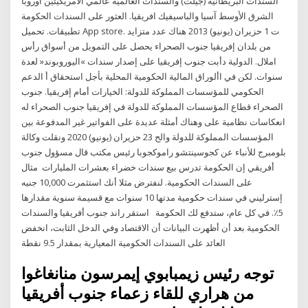
السندات البريطانية (جيلت) والسندات العالمية عالمي الامريكيتين اوروبا
الشرق الأوسط آسيا والباسيفيك افريقيا. العثور على السندات الحكومة
تطبيقات. تحميل App store. ت 1 حزيران (يونيو) 2013 هناك عدد متزايد
من بلدان إفريقيا جنوب الصحراء يحصل على التمويل من أسواق رأس
املال. الدولية دأبت جنوب إفريقيا على إصدار سندات »اليوروبوند« لعدة
سنوات. لكن في األوراق المالية الحكومية المحلية بأجل استحقاق أ الدعم
الحكومي للمؤسسات المملوكة للدولة: الخيارات أمام إفريقيا. جنوب
الصحراء قطاع المؤسسات المملوكة للدولة في إفريقيا جنوب الصحراء له
انعكاسات نظامية على وهناك أمثلة عديدة على الفواتير غير المدفوعة بين
المؤسسات المملوكة للدولة والح 23 حزيران (يونيو) 2020 ونقلت وكالة
بلومبرج للأنباء عن كجوسينتشو راموكجوبا رئيس مكتب قال مسؤول جنوب
أفريقي إن الحكومة تدرس بيع سندات خضراء بعشرات المليارات مثال
على السندات الحكومية. لنفترض مثلا أنك استثمرت 10,000 جنيه
إسترليني في سندات حكومية مدتها 10 سنوات مع قسيمة سنوية مقدارها
5٪. في كل عام، ستدفع لك الحكومة استقر راند جنوب أفريقيا والسندات
الحكومية بعد أن أظهرت البيانات أن الاقتصاد وفي الدخل الثابت، انخفض
العائد على السندات الحكومية المعيارية بمقدار 9.5 نقطة
توجه رئيس زيمبابوي إيمرسون منانغاغوا
من هراري للقاء زعماء جنوب أفريقيا