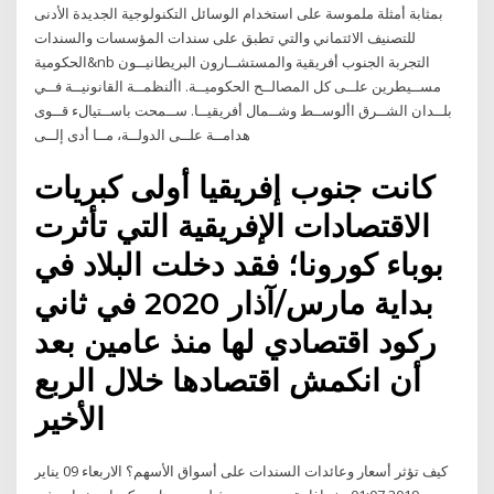
بمثابة أمثلة ملموسة على استخدام الوسائل التكنولوجية الجديدة الأدنى
للتصنيف الائتماني والتي تطبق على سندات المؤسسات والسندات
الحكومية&nb التجربة الجنوب أفريقية والمستشــارون البريطانيــون
مســيطرين علــى كل المصالــح الحكوميــة. األنظمــة القانونيــة فــي
بلــدان الشــرق األوســط وشــمال أفريقيــا. ســمحت باســتيالء قــوى
هدامــة علــى الدولــة، مــا أدى إلــى
كانت جنوب إفريقيا أولى كبريات
الاقتصادات الإفريقية التي تأثرت
بوباء كورونا؛ فقد دخلت البلاد في
بداية مارس/آذار 2020 في ثاني
ركود اقتصادي لها منذ عامين بعد
أن انكمش اقتصادها خلال الربع
الأخير
كيف تؤثر أسعار وعائدات السندات على أسواق الأسهم؟ الاربعاء 09 يناير