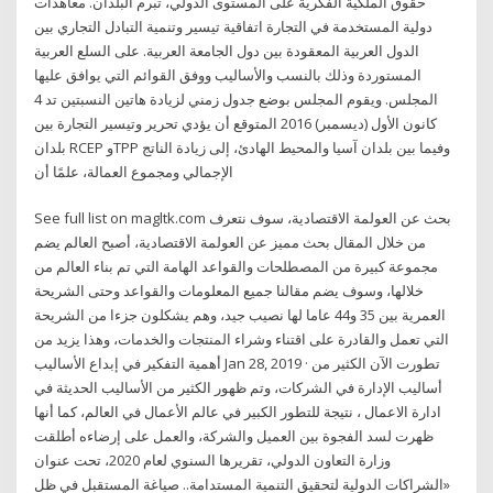
حقوق الملكية الفكرية على المستوى الدولي، تبرم البلدان. معاهدات
دولية المستخدمة في التجارة اتفاقية تيسير وتنمية التبادل التجاري بين
الدول العربية المعقودة بين دول الجامعة العربية. على السلع العربية
المستوردة وذلك بالنسب والأساليب ووفق القوائم التي يوافق عليها
المجلس. ويقوم المجلس بوضع جدول زمني لزيادة هاتين النسبتين تد 4
كانون الأول (ديسمبر) 2016 المتوقع أن يؤدي تحرير وتيسير التجارة بين
بلدان RCEP وTPP وفيما بين بلدان آسيا والمحيط الهادئ، إلى زيادة الناتج
الإجمالي ومجموع العمالة، علمًا أن
See full list on magltk.com بحث عن العولمة الاقتصادية، سوف نتعرف
من خلال المقال بحث مميز عن العولمة الاقتصادية، أصبح العالم يضم
مجموعة كبيرة من المصطلحات والقواعد الهامة التي تم بناء العالم من
خلالها، وسوف يضم مقالنا جميع المعلومات والقواعد وحتى الشريحة
العمرية بين 35 و44 عاما لها نصيب جيد، وهم يشكلون جزءا من الشريحة
التي تعمل والقادرة على اقتناء وشراء المنتجات والخدمات، وهذا يزيد من
أهمية التفكير في إبداع الأساليب Jan 28, 2019 · تطورت الآن الكثير من
أساليب الإدارة في الشركات، وتم ظهور الكثير من الأساليب الحديثة في
ادارة الاعمال ، نتيجة للتطور الكبير في عالم الأعمال في العالم، كما أنها
ظهرت لسد الفجوة بين العميل والشركة، والعمل على إرضاءه أطلقت
وزارة التعاون الدولي، تقريرها السنوي لعام 2020، تحت عنوان
«الشراكات الدولية لتحقيق التنمية المستدامة.. صياغة المستقبل في ظل