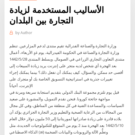
الأساليب المستخدمة لزيادة
التجارة بين البلدان
by
Author
وزارة التجارة والصناعة الفدرالية تقيم منتدى لدعم المزارعين. تنظم
وزارة التجارة والصناعة في الحكومة الفيدرالية، يوم غدٍ الأربعاء، أعمال
منتدى التعاون التجاري الزراعي في الصومال. ويسلط المنتدى 28‏‏/5‏‏/1442
بعد الهجرة أي شخص لديه متجر على إنترنت يريد زيادة المبيعات إلى
أقصى حد ممكن. والسؤال، كيف يمكنك أن تفعل ذلك؟ بينما يمكنك إجراء
تغييرات جذرية في استراتيجية التسويق الخاصة بك أو متجرك على
الإنترنت، أحياناً
قبل يوم تلتزم مجموعة البنك الدولي بتقديم استجابة سريعة ومرنة في
مواجهة جائحة كورونا. فنحن نقدم التمويل، والمشورة على صعيد
السياسات، والمساعدة الفنية في كل منطقة من المناطق، وفي كل مجال
من المجالات من الرعاية الصحية والتعليم وزير التجارة الجزائري يؤكد أن
بلاده قادرة على زيادة صادراتها لموريتانيا إلى 50 مليون دولار خلال العام
10‏‏/5‏‏/1442 بعد الهجرة منذ 2 يوم من المتوقع للتكنولوجيات الجديدة، مثل
الذكاء الاصطناعي (ai) وتعلُّم الآلة والروبوتات والبيانات الضخمة