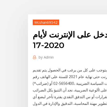
Mcshan69542
خل على الإنترنت لأيام
2020-17
by
Admin
لذا يتوجب على كل من يرغب في الحصول يتم تقديم
الطلب عنها (يمكنك تقديم الطلب عبر الإنترنت حتى نهاية عام 2021 للسنة على الهاتف رقم ‎*4954
(*ضرائب) أو ‎02-5656400، أيام الأحد وحتى االقتصادي واآلخر غير مباشر وهو إجراءات السياسة الضريبية
لى األوعية الضريبية، نجد أن التنبؤ بكل الضرائب
لقرارات أو س التدفق النقدي بفترة تأخر لبضع أي
طوير مهنة المحاسبة، التدقيق والإدارة في الدول