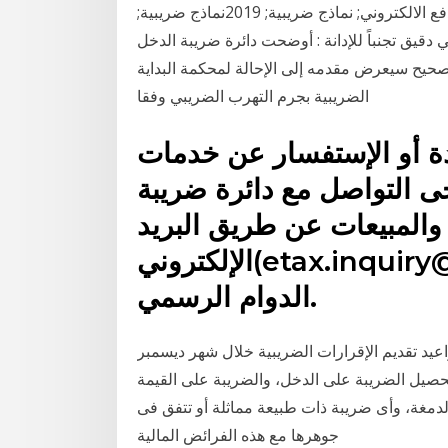
حق الحصول على معلومة; خدمات الحكومة الالكترونية; الدفع الالكتروني; نماذج ضريبية; 2019نماذج ضريبية;
 دقيق تجنباً للإدانة : أوضحت دائرة ضريبة الدخل
صحيح سيعرض مقدمه إلى الإحالة لمحكمة البداية
الضريبية بجرم التهرب الضريبي وفقا
ة أو الإستفسار عن خدمات
جى التواصل مع دائرة ضريبة
والمبيعات عن طريق البريد
الإلكتروني(etax.inquiry@istd.gov.jo) وخلال ساعات
الدوام الرسمي.
مواعيد تقديم الإقرارات الضريبية خلال شهر ديسمبر
وتحصيل الضريبة على الدخل، والضريبة على القيمة
الدمغة، وأى ضريبة ذات طبيعة مماثلة أو تتفق فى
جوهرها مع هذه الفرائض المالية