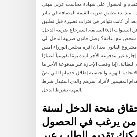
ى التقدم و الحصول على شهادة محاسب عربي مهني
- منذ بدء تطبيق ضريبة القيمة المضافة في يناير
ة، بعد أن كانت تتوافر في فترات قصيرة قبل تطبيق
الضريبة. نعم، يمكن تقديم طلب لاسترجاع ضريبة الدخل عن السنوات ال6 السابقة. استرجاع ضريبة الدخل:
ة شخص مع إعاقة؟ وصل قانون ضريبة الدخل الى
ة مشروع القانون بعد ان اقره مجلس الوزراء امس
لذين يتم إخراجهم في إجازة غير مدفوعة الأجر لمدة يومًا تقويمياً اعتبارًا
صات البطالة، (إذا وقعت الإجازة غير مدفوعة الأجر ما
0 يسري أعلنت الهيئة الاتحادية للهوية والجنسية إطلاق خدماتها التي نصّ
راء رقم 30 لعام 2019 الخاص باستقدام المقيمين لأفراد أسرهم والذي استبدل شرط
المهنة بشرط الدخل.
ستحقاق منحة الدخل لسنة
 من يرغب في الحصول
مكنك تقديم الطلب عبر