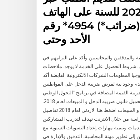
الإنترنت حتى نهاية عام 2021 للسنة على الهاتف
رقم ‎*4954 (*ضرائب) أو ‎02-5656400، أيام
الأحد وحتى
 والمدققين والمحاسبين وأكد على التزامهم في
لك. شروط الحصول على الخدمة لا يوجد. ملاحظات
وجيا المعلومات الشركات الالكترونية القابضة أكد
ر الصحفي الوزاري لبرنامج "التحول الوطني 2020" عدم وجود نية لفرض ضريبة الدخل على المواطنين
يبة القيمة المضافة في برنامج "التحول الوطني
2020". تعرف على بنود قانون ضريبة الدخل و المبيعات ,, لتحميل قانون ضريبه الدخل و المبيعات لعام 2018.
الرابط التالي : – قانون اضغط هنا معدل ضريبه الدخل و المبيعات اضغط هنا الاردني لعام 2018 تفاصيل
لدراسة من خلال الانترنت تهدف لتدريب المشاركين
ات وتنمية مهارات إعداد التسويات السنوية مع
 إلى تطوير مهنة المحاسبة، التدقيق والإدارة في