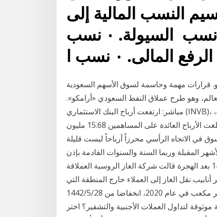
سيم النسب المالية إلى
أربع مجموعات أساسية: ٠ نسب السيولة. ٠ نسب
ح أرامكو. قرارات مهمة وحاسمة لسوق الأسهم السعودية
ت بأكبر طرح عام بالعالم، وهو طرح عملاق النفط السعودي «أرامكو».
مباشر: ارتفعت أرباح البنك الاستثماري (INVB)، المدرج ببورصة عمَّان، في عام 2019 بنسبة 1.29 بالمائة،
مقارنة بعام 2018. وبحسب البيانات المالية الأولية للبنك بلغت الأرباح العائدة على المساهمين 15.68 مليون
رك السوق في الاتجاه الرأسي محرزاً أرباحاً ليست قليلة
أشهر المقبلة وربما السنة والسنوات القادمة بإذن
الله. وعطفاً على متابعتي للسوق ومن خلال 27‏‏/5‏‏/1442 بعد الهجرة قالت شركة الغاز الروسية العملاقة
 أنابيب نقل الغاز إلى العملاء خارج المنطقة التي
كانت تعرف سابقا بالاتحاد السوفيتي بلغت 179.3 مليار متر مكعب في عام 2020، انخفاضا من 28‏‏/5‏‏/1442
ة لتداول العملات الأجنبية والتشفير؟ اختر R-Blog الذي