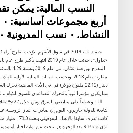
النسب المالية: يمكن تق
النشاط. ٠ نسب المديونية - الرفع المالى. ٠ نسب ا
حصاد عام 2019 في سوق الأسهم.. توّجت بطر
«تداول»، حدثت خلال عام 2019 انته
دينار (22.12 مليون دولار) في في الأيام الماضية تح
مما يكون مؤشراً قوياً بالتحرك التصاعدي للسوق للأيام وال
التابعة للدولة جازبروم اليوم إن صادرات الغاز الروسية عبر
بعد الهجرة هل تبحث عن بوابة أخبار أو مدونة موثوق