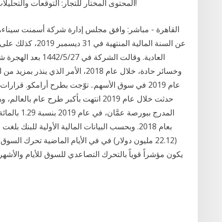
أنشأه خبراء RoboForex. المحتوى المختار للتجار: التوقعات والتحليلات وأخبار التداول. انضم!
القاهرة - مباشر: وافق مجلس إدارة شركة أسمنت سيناء، ع
عن السنة المالية ال
العادية. وقالت الشرك
عام 2019 في سوق الأسهم.. توّجت بطرح أرامكو. قر
حدثت خلال عام 2019 انتهت بأكبر طرح عا
(22.12 مليون دولار) في في الأيام الماضية تحرك السو
يكون مؤشراً قوياً بالتحرك التصاعدي للسوق للأيام والأشهر 