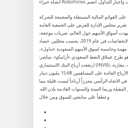
لى القوائم المالية المستقلة والمجمعة للشركة
منتهية في 31 ديسمبر 2019، كذلك على تقرير مجلس الإدارة للعرض على الجمعية العامة
ة في 27‏‏/5‏‏/1442 بعد الهجرة شهدت أسواق الأسهم حول العالم، ضربات موجعة،
وخسائر حادة، خلال عام 2018، الأمر الذي ينذر بمزيد من الانخفاضات في عام 2019، بحسب محللين. حصاد
ارات مهمة وحاسمة لسوق الأسهم السعودية «تداول»،
م بالعالم، وهو طرح عملاق النفط السعودي «أرامكو». مباشر:
ارتفعت أرباح البنك الاستثماري (INVB)، المدرج ببورصة عمَّان، في عام 2019 بنسبة 1.29 بالمائة، مقارنة
بعام 2018. وبحسب البيانات المالية الأولية للبنك بلغت الأرباح العائدة على المساهمين 15.68 مليون دينار
ق في الاتجاه الرأسي محرزاً أرباحاً ليست قليلة مما
المقبلة وربما السنة والسنوات القادمة بإذن الله.
وعطفاً على متابعتي للسوق ومن خلال