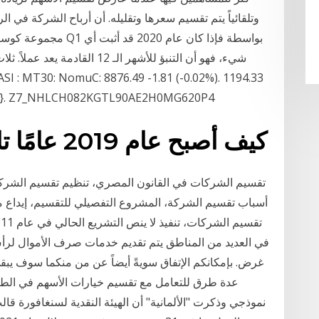
مجموعة كوستكو هولسيل،
شيء، فهو أن التنبؤ للأشهر الـ 2
89%). {}. Z7_NHLCH082KGTL90AE2H0MG620P4
كيف أصبح عام 2019 عامًا تاريخيًا في سوق الأسهم
تقسيم الشركات في القانون المصري، تنظيم تقسيم الشرك
أسباب تقسيم الشركة، المشروع التفصيلي للتقسيم، إيداع
في العديد من المناطق يتم تقديم خدمات صرف الأموال لرأس 
غرض. بإمكانكم الإتفاق سويةً أيضاً عن من منكما سوف يبق
عدة طرق للتعامل مع تقسيم خيارات الأسهم في الطلا
نموذجي وذكرت "الألمانية" أن الهيئة النقدية لسنغافورة قال