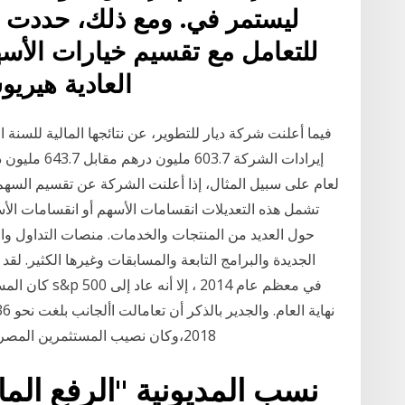
ليستمر في. ومع ذلك، حددت م
للتعامل مع تقسيم خيارات الأسه
العادية هيري
تشمل هذه التعديلات انقسامات الأسهم أو انقسامات الأسه
الجديدة والبرامج التابعة والمسابقات وغيرها الكثير. لقد
،2018‬وكان نصيب المستثمرين‬ ‫المصريين ‪( ،%64‬بعد استبعاد سوق الصفقات والسندات
نسب المديونية "الرفع الما