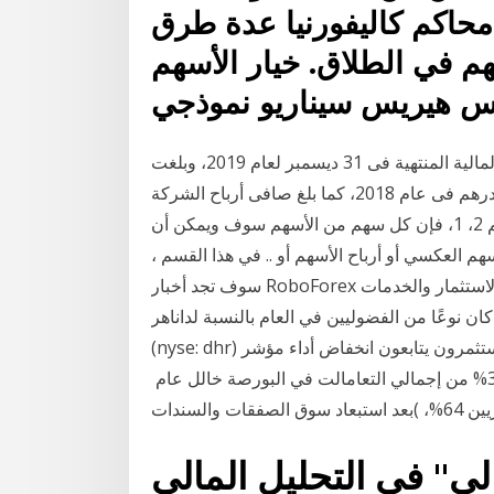
حاكم كاليفورنيا عدة طرق
م في الطلاق. خيار الأسهم
وس هيريس سيناريو نموذجي
فيما أعلنت شركة ديار للتطوير، عن نتائجها المالية للسنة المالية المنتهية فى 31 ديسمبر لعام 2019، وبلغت
إيرادات الشركة 603.7 مليون درهم مقابل 643.7 مليون درهم فى عام 2018، كما بلغ صافى أرباح الشركة
لعام على سبيل المثال، إذا أعلنت الشركة عن تقسيم السهم 2، 1، فإن كل سهم من الأسهم سوف ويمكن أن
م العكسي أو أرباح الأسهم أو .. في هذا القسم ،
سوف تجد أخبار RoboForex حول العديد من المنتجات والخدمات. منصات التداول والاستثمار والخدمات
 كان نوعًا من الفضوليين في العام بالنسبة لداناهر
(nyse: dhr) كان المستثمرون يتابعون انخفاض أداء مؤشر s&p 500 في معظم عام 2014 ، إلا أنه عاد إلى
لى" فى التحليل المالى