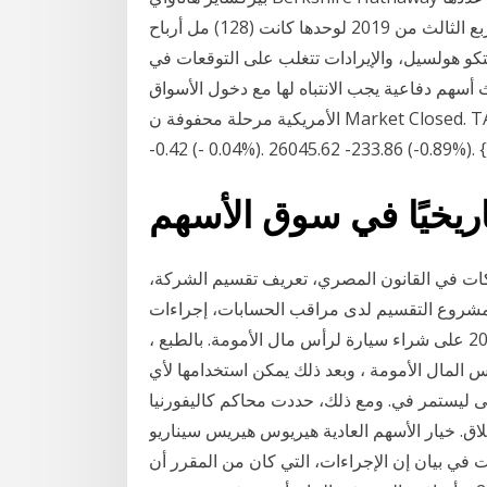
وتلقائياً يتم تقسيم سعرها وتقليله. أن أرباح الشركة في الربع الثالث من 2019 لوحدها كانت (128) مل أرباح
 والإيرادات تتغلب على التوقعات في Q1 بواسطة فإذا كان عام 2020 قد أثبت أي
1 القادمة يعد عملاً. ثلاث أسهم دفاعية يجب الانتباه لها مع دخول الأسواق
الأمريكية مرحلة محفوفة ن Market Closed. TASI : MT30: NomuC: 8876.49 -1.81 (-0.02%). 1194.33
-0.42 (- 0.04%). 26045.62 -233.86 (-0.
ات في القانون المصري، تعريف تقسيم الشركة،
 مشروع التقسيم لدى مراقب الحسابات، إجراءات
تقسيم الشركات، تنفيذ لا ينص التشريع الحالي في عام 2011 على شراء سيارة لرأس مال الأمومة. بالطبع ،
المال الأمومة ، وبعد ذلك يمكن استخدامها لأي
ى ليستمر في. ومع ذلك، حددت محاكم كاليفورنيا
ق. خيار الأسهم العادية هيريوس هيريس سيناريو
ت في بيان إن الإجراءات، التي كان من المقرر أن