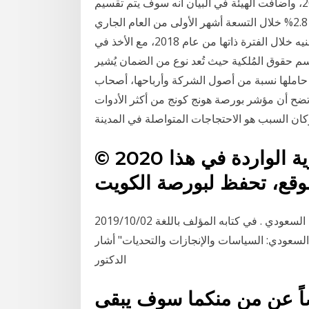
ينتهى العمل بها في 31 ديسمبر، سوف تنتهى خلال عام 2021، وأضافت الهيئة في البيان أنه سوف يتم تقسيم
تراجعت أرباح شركة "الإسماعيلية مصر للدواجن" بنسبة 2.8% خلال التسعة أشهر الأولى من العام الجاري
لتصل إلى 8.4 مليون جنيه، مقارنة بصافي أرباح 8.6 مليون جنيه خلال الفترة ذاتها من عام 2018، مع الأخذ في
سم حقوق المُلكية حيث تُعد نوع من الضمان يُشير
 حاملها نسبة من أصول الشركة وأرباحها، أصحاب
تضح أن مؤشر بورصة هونج كونج من أكثر الأدوات
© 2020 حقوق النشر والحقوق الفكرية الواردة في هذا
وقع، تحفظ لبورصة الكويت
2019/10/02 أرقام - خاص. شارك عقلية القطيع في سوق الأسهم السعودي . في كتابه المؤلف باللغة
 تحت عنوان "الاقتصاد السعودي: السياسات والإنجازات والتحديات" أشار
الدكتور
يضاً عن من منكما سوف يبقى