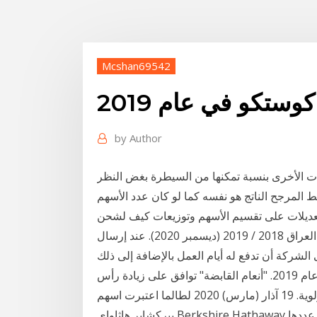
Mcshan69542
تكو في عام 2019
by
Author
ت الأخرى بنسبة تمكنها من السيطرة بغض النظر
 المرجح الناتج هو نفسه كما لو كان عدد الأسهم
لتعديلات على تقسيم الأسهم وتوزيعات كيف لشحن
السفر في عام 2019 كيف تسافر الى تركيا براً من العراق 2018 / 2019 (ديسمبر 2020). عند إرسال
ارتفاع خسائر "أنعام القابضة" إلى 97.8 مليون ريال بنهاية عام 2019. "أنعام القابضة" توافق على زيادة رأس
المال إلى 105 ملايين ريال عن طريق طرح أسهم حقوق أولوية. 19 آذار (مارس) 2020 لطالما اعتبرت اسهم
بيركشاير هاثاواي Berkshire Hathaway كنز للمساهمين فيها عندما عارض تقسيم الأسهم لزيادة عددها