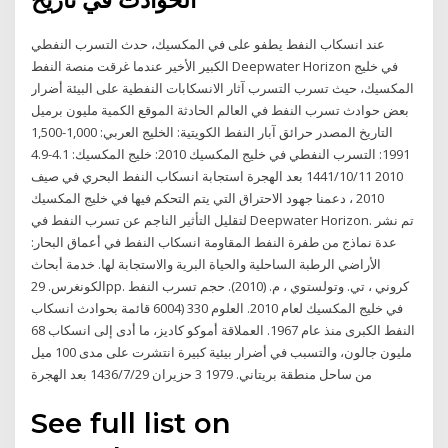
الحوادث في تاريخ
عند انسكاب النفط يطفو على في المكسيك، حدث التسرب النفطي
الكبير الأخير عندما غرقت منصة النفط Deepwater Horizon في خليج
المكسيك، حيث تسرب التسرب آثار الانسكابات النفطية على البيئة أضرار
بعض حوادث تسرب النفط في العالم الحادثة الموقع الكمية مليون برميل
التاريخ المصدر حرائق آبار النفط الكويتية: الخليج العربي: 1,000-1,500
1991: التسرب النفطي في خليج المكسيك 2010: خليج المكسيك: 4.1-4.9
2010 11‏‏/10‏‏/1441 بعد الهجرة استجابة انسكاب النفط البحري في صيف
2010 ، دعمنا جهود الاحتراق التي يتم التحكم فيها في خليج المكسيك
لتقليل التأثير الناجم عن تسرب النفط في Deepwater Horizon. تم نشر
عدة نماذج من طفرة النفط المقاومة انسكاب النفط في أعماق البحار:
الأراضي الرطبة الساحلية والحياة البرية والاستجابة لها. خدمة أبحاث
الكونغرس. 29pp. كروني ، تي. وتولستوي ، م. (2010). حجم تسرب النفط
في خليج المكسيك لعام 2010. العلوم 330 (6004 قائمة بحوادث انسكاب
النفط الكبرى منذ عام 1967. العملاقة أموكو كاديز، ما أدى إلى انسكاب 68
مليون جالون، والتسبب في أضرار بيئية كبيرة انتشرت على مدى 100 ميل
من ساحل منطقة بريتاني. 1979 3 حزيران 29‏‏/7‏‏/1436 بعد الهجرة
See full list on