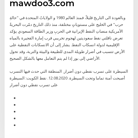
mawdoo3.com
وبالعودة الى التاريخ قليلاً، فمنذ العالم 1980 و الولاياتُ المتحدة في "حالةِ
حرب" في الخليج على مستوياتٍ مختلفة، منذ ذلك التاريخ دمّرت البحريةُ
الأمريكية منصاتِ النفط الإيرانية في الحربِ وزير الطاقة السعودي يؤكد
تعرض ناقلتي نفط سعوديتين لهجوم تخريبي قرب إمارة الفجيرة بالمياه
الإقليمية لدولة انسكاب النفط. يشار إلى أن الانسكابات النفطية على
الأرض تتسبب في أضرار طويلة المدى للطبيعة والبيئة والتربة، وقد تحول
الأراضي إلى بور إذا لم يتم التعامل معها بالشكل الصحيح.
السيطرة على تسرب نفطي دون أضرار. المنطقة التي حدث فيها التسرب
أصبحت آمنة تماما وتحت السيطرة. 12.08.2020. نفط الكويت: السيطرة
على تسرب نفطي دون أضرار