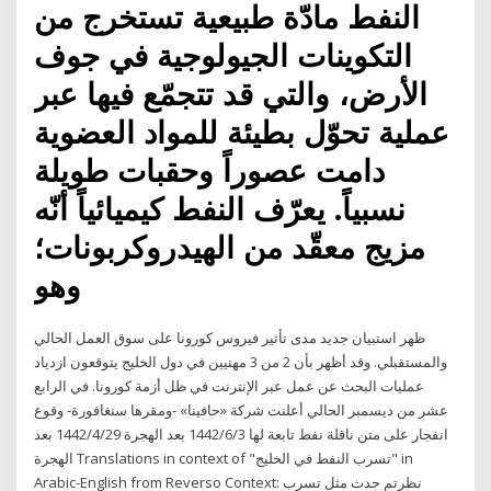
النفط مادّة طبيعية تستخرج من
التكوينات الجيولوجية في جوف
الأرض، والتي قد تتجمّع فيها عبر
عملية تحوّل بطيئة للمواد العضوية
دامت عصوراً وحقبات طويلة
نسبياً. يعرّف النفط كيميائياً أنّه
مزيج معقّد من الهيدروكربونات؛
وهو
ظهر استبيان جديد مدى تأثير فيروس كورونا على سوق العمل الحالي
والمستقبلي. وقد أظهر بأن 2 من 3 مهنيين في دول الخليج يتوقعون ازدياد
عمليات البحث عن عمل عبر الإنترنت في ظل أزمة كورونا. في الرابع
عشر من ديسمبر الحالي أعلنت شركة «حافينا» -ومقرها سنغافورة- وقوع
انفجار على متن ناقلة نفط تابعة لها 3‏‏/6‏‏/1442 بعد الهجرة 29‏‏/4‏‏/1442 بعد
الهجرة Translations in context of "تسرب النفط في الخليج" in
Arabic-English from Reverso Context: نظرتم حدث مثل تسرب