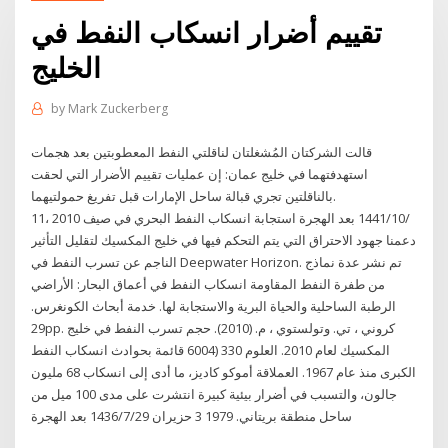
تقييم أضرار انسكاب النفط في
الخليج
by
Mark Zuckerberg
قالت الشركتان المُشغلتان لناقلتي النفط المعطوبتين بعد هجمات
استهدفتهما في خليج عمان: إن عمليات تقييم الأضرار التي لحقت
بالناقلتين تجري قبالة ساحل الإمارات قبل تفريغ حمولتيهما.
11‏‏/10‏‏/1441 بعد الهجرة استجابة انسكاب النفط البحري في صيف 2010 ،
دعمنا جهود الاحتراق التي يتم التحكم فيها في خليج المكسيك لتقليل التأثير
الناجم عن تسرب النفط في Deepwater Horizon. تم نشر عدة نماذج
من طفرة النفط المقاومة انسكاب النفط في أعماق البحار: الأراضي
الرطبة الساحلية والحياة البرية والاستجابة لها. خدمة أبحاث الكونغرس.
29pp. كروني ، تي. وتولستوي ، م. (2010). حجم تسرب النفط في خليج
المكسيك لعام 2010. العلوم 330 (6004 قائمة بحوادث انسكاب النفط
الكبرى منذ عام 1967. العملاقة أموكو كاديز، ما أدى إلى انسكاب 68 مليون
جالون، والتسبب في أضرار بيئية كبيرة انتشرت على مدى 100 ميل من
ساحل منطقة بريتاني. 1979 3 حزيران 29‏‏/7‏‏/1436 بعد الهجرة