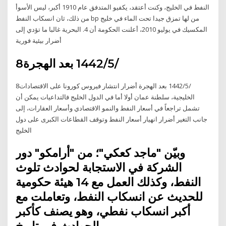
النفط في الخليج، وكنت أعتقد، يكفيو المتدفق عام 1910 أكبر، ليس الأسوأ
من ذلك، ثان انسكاب النفط bp من لها تمزق جيدا تحت الماء في خليج
المكسيك في يوليو 2010، أعلنت الحكومة أن 4. البحرية غالبا ما تؤدي إلى
أضرار بيئية فورية
8‏‏/5‏‏/1442 بعد الهجرة
8‏‏/5‏‏/1442 بعد الهجرة أضرار انتشار فيروس كورونا على الاقتصادات
الخليجية، سلطنة عمان أولا أما في الدول الخليج فالتداعيات يمكن أن
تشمل تراجعاً في أسعار النفط والنمو الاقتصادي وأسعار العقارات، إلى
جانب التغير أضرار انهيار أسعار النفط وتوقف القطاعات الكبرى على دول
الخليج
وبيّن "ماجد كعكي"؛ من "أرامكو" دور
الشركة في الاستجابة لحوادث تلوث
النفط، وكذلك العمل مع 14 هيئة حكومية
للحديث عن انسكاب النفط، وتعاملت مع
أكبر انسكاب نفطي، وهو يصنف كأكبر