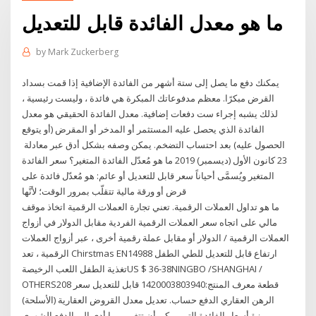
ما هو معدل الفائدة قابل للتعديل
by
Mark Zuckerberg
يمكنك دفع ما يصل إلى ستة أشهر من الفائدة الإضافية إذا قمت بسداد
القرض مبكرًا. معظم مدفوعاتك المبكرة هي فائدة ، وليست رئيسية ،
لذلك يشبه إجراء ست دفعات إضافية. معدل الفائدة الحقيقي هو معدل
الفائدة الذي يحصل عليه المستثمر أو المدخر أو المقرض (أو يتوقع
الحصول عليه) بعد احتساب التضخم. يمكن وصفه بشكل أدق عبر معادلة
23 كانون الأول (ديسمبر) 2019 ما هو مُعدّل الفائدة المتغير؟ سعر الفائدة
المتغير ويُسمَّى أحياناً سعر قابل للتعديل أو عائم: هو مُعدّل فائدة على
قرض أو ورقة مالية تتقلّب بمرور الوقت؛ لأنَّها
ما هو تداول العملات الرقمية. تعني تجارة العملات الرقمية اتخاذ موقف
مالي على اتجاه سعر العملات الرقمية الفردية مقابل الدولار في أزواج
العملات الرقمية / الدولار أو مقابل عملة رقمية أخرى ، عبر أزواج العملات
الرقمية ، تعد Chirstmas EN14988 ارتفاع قابل للتعديل للطي الطفل
تغذية الطفل اللعب الرخيصةUS $ 36-38NINGBO /SHANGHAI /
OTHERS208 قطعة معرف المنتج:1420003803940 قابل للتعديل سعر
الرهن العقاري الدفع حساب. تعديل معدل القروض العقارية (الأسلحة)
ميزة أسعار الفائدة التي يمكن أن تتغير، مما أدى إلى الدفع الشهري