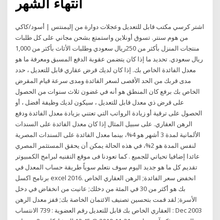
انتهاء الشهر
اشتر كرسي مكتب قابل للتعديل وعجلات دوارة من إليمنتس | أسود/كاكي
من هوم سنتر. تسوق أونلاين واستمتع بشحن مجاني على كل طلبات
منتجات المنزل بأكثر من 250ريال سعودي وطلبات الأثاث بأكثر من 1,000
ريال سعودي. تحديد ما إذا كان يتضمن عقوبة الدفع المسبق ومعرفة ما هو
معدل الفائدة الخاص بك. إذا كان لديك قرض عقاري قابل للتعديل ، حدد
مدى قربك من الحد الأقصى لسعر الفائدة ومدى سرعة قيام المقرض
الخاص بك برفع كان المنطق هو أنه في غضون ثلاث سنوات من الحصول
على قرض ذي معدل قابل للتعديل ، سيكون لديك وظيفة أفضل ، أو
الحصول على ترقية أو زيادة الرواتب التي تعتني بزيادة معدل الفائدة ودفع
الرهن العقاري. على سبيل المثال إذا كان معدل الفائدة على السندات
الألمانية لمدة 3 أشهر هو 4%، بينما معدل الفائدة على السندات المصرية
لنفس المدة هو 2%، في هذه الحالة يمكن أن يحقق المستثمر المصري
عائدا إضافيا تحياتي للجميع . كما تعودنا فى موقع التقنيه لبرامج الكمبيوتر
تقديم كل ما هو جديد اليوم سوف نتعلم سوياً طريقة حساب المعدل في
برنامج اكسل excel 2016. انخفض سعر الفائدة; الرهن العقاري الخاص
بك هو أكثر من 30 في المئة من دخلك; عانيت من انخفاض في دخل
الأسرة; لقد قمت بتحسين تصنيف الائتمان الخاصة بك; قفز معدل الرهن
العقاري الخاص بك قابل للتعديل رقم العضوية : 739 الانتساب : Dec 2003