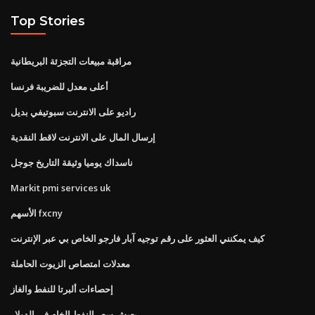
Top Stories
مراقبة مبيعات التجزئة البريطانية
أعلى معدل للضريبة فرنسا
راديو على الانترنت سبوتيفي بديل
إرسال المال على الانترنت لاقط النقدية
ناسداك يوميا وثيقة التاريخ جوجل
Markit pmi services uk
الأسهم fxcny
كيف يمكنني العثور على رقم توجيه آبار فارجو الخاص بي عبر الإنترنت
معدلات امتصاص الزيوت الحاملة
إحصاءات ألبرتا للنفط والغاز
يعيش سعر النفط الخام في الدولار