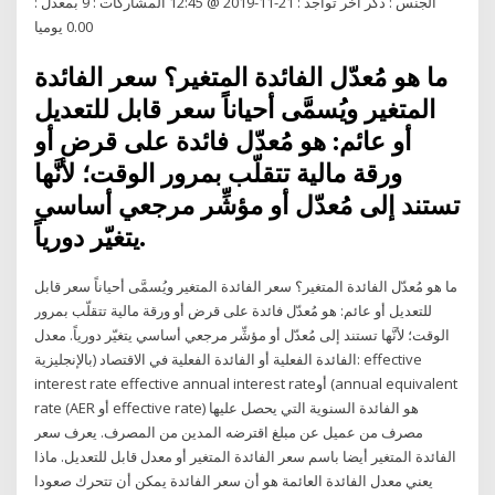
الجنس : ذكر آخر تواجد : 21-11-2019 @ 12:45 المشاركات : 9 بمعدل :
0.00 يوميا
ما هو مُعدّل الفائدة المتغير؟ سعر الفائدة
المتغير ويُسمَّى أحياناً سعر قابل للتعديل
أو عائم: هو مُعدّل فائدة على قرض أو
ورقة مالية تتقلّب بمرور الوقت؛ لأنَّها
تستند إلى مُعدّل أو مؤشِّر مرجعي أساسي
يتغيّر دورياً.
ما هو مُعدّل الفائدة المتغير؟ سعر الفائدة المتغير ويُسمَّى أحياناً سعر قابل
للتعديل أو عائم: هو مُعدّل فائدة على قرض أو ورقة مالية تتقلّب بمرور
الوقت؛ لأنَّها تستند إلى مُعدّل أو مؤشِّر مرجعي أساسي يتغيّر دورياً. معدل
الفائدة الفعلية أو الفائدة الفعلية في الاقتصاد (بالإنجليزية: effective
interest rate effective annual interest rateأو (annual equivalent
rate (AER أو effective rate) هو الفائدة السنوية التي يحصل عليها
مصرف من عميل عن مبلغ اقترضه المدين من المصرف. يعرف سعر
الفائدة المتغير أيضا باسم سعر الفائدة المتغير أو معدل قابل للتعديل. ماذا
يعني معدل الفائدة العائمة هو أن سعر الفائدة يمكن أن تتحرك صعودا