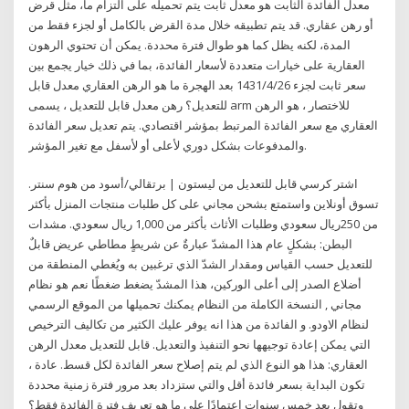
معدل الفائدة الثابت هو معدل ثابت يتم تحميله على التزام ما، مثل قرض
أو رهن عقاري. قد يتم تطبيقه خلال مدة القرض بالكامل أو لجزء فقط من
المدة، لكنه يظل كما هو طوال فترة محددة. يمكن أن تحتوي الرهون
العقارية على خيارات متعددة لأسعار الفائدة، بما في ذلك خيار يجمع بين
سعر ثابت لجزء 26‏‏/4‏‏/1431 بعد الهجرة ما هو الرهن العقاري معدل قابل
للتعديل؟ رهن معدل قابل للتعديل ، يسمى arm للاختصار ، هو الرهن
العقاري مع سعر الفائدة المرتبط بمؤشر اقتصادي. يتم تعديل سعر الفائدة
والمدفوعات بشكل دوري لأعلى أو لأسفل مع تغير المؤشر.
اشتر كرسي قابل للتعديل من ليستون | برتقالي/أسود من هوم سنتر.
تسوق أونلاين واستمتع بشحن مجاني على كل طلبات منتجات المنزل بأكثر
من 250ريال سعودي وطلبات الأثاث بأكثر من 1,000 ريال سعودي. مشدات
البطن: بشكلٍ عام هذا المشدّ عبارةٌ عن شريطٍ مطاطي عريض قابلٌ
للتعديل حسب القياس ومقدار الشدّ الذي ترغبين به ويُغطي المنطقة من
أضلاع الصدر إلى أعلى الوركين، هذا المشدّ يضغط ضغطًا نعم هو نظام
مجاني , النسخة الكاملة من النظام يمكنك تحميلها من الموقع الرسمي
لنظام الاودو. و الفائدة من هذا انه يوفر عليك الكثير من تكاليف الترخيص
التي يمكن إعادة توجيهها نحو التنفيذ والتعديل. قابل للتعديل معدل الرهن
العقاري: هذا هو النوع الذي لم يتم إصلاح سعر الفائدة لكل قسط. عادة ،
تكون البداية بسعر فائدة أقل والتي ستزداد بعد مرور فترة زمنية محددة
وتقول بعد خمس سنوات اعتمادًا على ما هو تعريف فترة الفائدة فقط؟