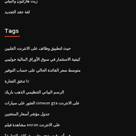
زيت هازلتون والبيئي
لغة عقد التجديد
Tags
حيث لتطبيق وظائف على الانترنت الفلبين
كيفية الاستثمار في سوق الأوراق المالية جوليبي
متوسط ​​سعر الفائدة الحالي على حساب التوفير
تدفق التجارة lc
الرسم البياني التنظيمي الذهب باريك
العثور على سيارات simeon gta على الانترنت
جدول مؤشر أسعار المنتجين
مشاهدة فيلم enron على الانترنت
في أي وقت يفتح مجلس شيكاغو للتجارة؟