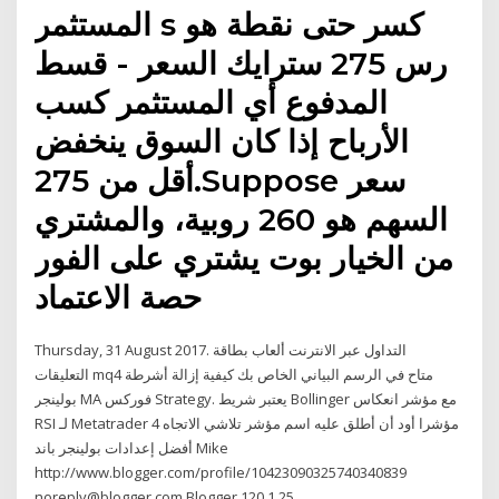
المستثمر s كسر حتى نقطة هو
رس 275 سترايك السعر - قسط
المدفوع أي المستثمر كسب
الأرباح إذا كان السوق ينخفض
أقل من 275.Suppose سعر
السهم هو 260 روبية، والمشتري
من الخيار بوت يشتري على الفور
حصة الاعتماد
Thursday, 31 August 2017. التداول عبر الانترنت ألعاب بطاقة
التعليقات mq4 متاح في الرسم البياني الخاص بك كيفية إزالة أشرطة
بولينجر MA فوركس Strategy. يعتبر شريط Bollinger مع مؤشر انعكاس
RSI لـ Metatrader 4 مؤشرا أود أن أطلق عليه اسم مؤشر تلاشي الاتجاه
أفضل إعدادات بولينجر باند Mike
http://www.blogger.com/profile/10423090325740340839
noreply@blogger.com Blogger 120 1 25