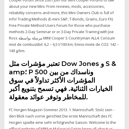
about your new Mini. From reviews, mods, accessories,
reliability concerns and more, this Mini Owners Club is full of
info! Trading Methods (E-mini S&P, T-Bonds, Grains, Euro FX)
Free Private Method Users Forum for those who purchase
methods 2-Day Seminar or or 3-Day Private Training with Joe
Ross مرسلة بواسطة MINI Cooper S Countryman ALL4: Consum
mixt de combustibil: 6,2 – 6,5 l/100 km; Emisii mixte de CO2: 142 –
149 g/km.
تعتبر مؤشرات مثل Dow Jones و S &
amp؛ P 500 وناسداك من بين
المؤشرات الأكثر تداولاً في سوق
الخيارات الثنائية. فهي تسمح بتنويع أكبر
للمخاطر وتوفر عوائد معقولة.
FC Horgen Magazin Sommer 2013. 1. Mannschaft. Stolz sein -
den Blick nach vorne gerichtet Die erste Mannschaft des FC
Horgen spielte eine sehr erfolgreiche Saison. Welcome to the
official website of MINI in Malaysia! Get to know all about us