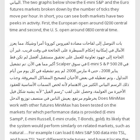
البياني. The two graphs below show the E-mini S&P and the Euro
futures markets broken down by the number of ticks they
move per hour. In short, you can see both markets have two
peeks in activity. First, the European open around 0200 central
time and second, the U. S. open around 0830 central time.
بات التوصل إلى لقاحات مضادة لفيروس كورونا أمرا وشيكا، مما يعزز
الآمال في إمكانية إحكام السيطرة على الجائحة في وقت قريب. غير أن
الحاجة إلى جهود تعاونية للعمل على تحقيق مستقبل أفضل لم تكن قط
أكبر مما هي الآن. تم تشغيل Scalper في سوق E-mini S & P 500 في 28
يناير 2008 ، حتى 4 مارس 2008. لم يتم تشغيله في كل يوم من أيام
التداول ، وتم تعطيله في بعض الأحيان لتصحيح المشاكل المعروفة. وجذب
ذلك الرسم البياني الكثير من الاهتمام لأنه لخص السمات الأساسية للعقود
الأخيرة من العولمة، وحصل على لقب “رسم الفيل” لأنه يشبه شكل فيل
بخرطوم مرتفع. يعيش الناس في منتصف توزيع الدخل Does MiniMax
work with other futures MiniMax has been tested on the
markets for which performance data is provided (E-mini
SampP, E-mini Russell, E-mini crude, T-Bonds, gold). Its likely that
the system would perform similarly on related markets, such as
natural … For example I can load E-Mini S&P 500 data into TSL,
and have TSL 'test' different trade types, and have it locate the