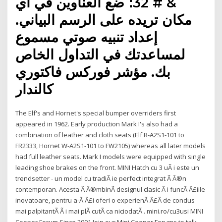
& # 32؛ ضع العناوين في أي
مكان تريده على الرسم البياني.
إعداد تنبيه صوتي مسموع
لمساعدتك في التداول الخاص
بك. مؤشر فوركس فاكتوري
كالندار
The Elf's and Hornet's special bumper overriders first
appeared in 1962. Early production Mark I's also had a
combination of leather and cloth seats (Elf R-A2S1-101 to
FR2333, Hornet W-A2S1-101 to FW2105) whereas all later models
had full leather seats. Mark I models were equipped with single
leading shoe brakes on the front. MINI Hatch cu 3 uÃ i este un
trendsetter - un model cu tradiÃ ie perfect integrat Ã Â®n
contemporan. Acesta Ã Â®mbinÃ designul clasic Ã i funcÃ Â£iile
inovatoare, pentru a-Ã Â£i oferi o experienÃ Â£Ã de condus
mai palpitantÃ Ã i mai plÃ cutÃ ca niciodatÃ . mini.ro/cu3usi MINI
Cooper Forum Since 2001 Join our Mini Cooper Forums to talk