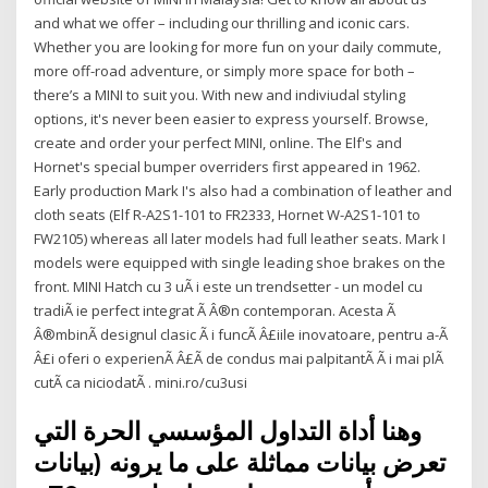
and what we offer – including our thrilling and iconic cars.
Whether you are looking for more fun on your daily commute,
more off-road adventure, or simply more space for both –
there’s a MINI to suit you. With new and indiviudal styling
options, it's never been easier to express yourself. Browse,
create and order your perfect MINI, online. The Elf's and
Hornet's special bumper overriders first appeared in 1962.
Early production Mark I's also had a combination of leather and
cloth seats (Elf R-A2S1-101 to FR2333, Hornet W-A2S1-101 to
FW2105) whereas all later models had full leather seats. Mark I
models were equipped with single leading shoe brakes on the
front. MINI Hatch cu 3 uÃ i este un trendsetter - un model cu
tradiÃ ie perfect integrat Ã Â®n contemporan. Acesta Ã
Â®mbinÃ designul clasic Ã i funcÃ Â£iile inovatoare, pentru a-Ã
Â£i oferi o experienÃ Â£Ã de condus mai palpitantÃ Ã i mai plÃ
cutÃ ca niciodatÃ . mini.ro/cu3usi
وهنا أداة التداول المؤسسي الحرة التي
تعرض بيانات مماثلة على ما يرونه (بيانات