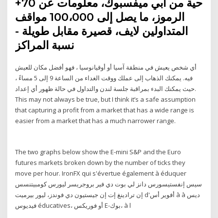
حية من أبي ميفسبوك، معلومات عن 70+
الرموز، ما يصل إلى 100،000 مواقف
المتداولين لايف، قصيرة مقابل طويلة -
نسبة المراكز
أي شخص يعيش في منطقة آسيا أو أوقيانوسيا ، فهو أفضل مكان للعيش
فيه. يمكنك الذهاب إلى عملك ووقت الغداء من الساعة 9 إلى 5 مساءً ،
حيث يمكنك البدء بمراقبة جلسة لندن والتداول في حالة ظهور أي إعداد.
This may not always be true, but I think it’s a safe assumption
that capturing a profit from a market that has a wide range is
easier from a market that has a much narrower range.
The two graphs below show the E-mini S&P and the Euro
futures markets broken down by the number of ticks they
move per hour. IronFX qui s'évertue également à éduquer
سيس إنفستيسورس دانز لي بوت دي فير بروجريسر ليورس كومبيتنسس
إن ترادينغ إت إن جيستيون دي فوندز، ليور بيرميت d'أفوير أس à à ديس
فيديوس éducatives، أو فوريكس E-بوك، à l