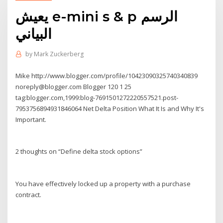
يعيش e-mini s & p الرسم
البياني
by
Mark Zuckerberg
Mike http://www.blogger.com/profile/10423090325740340839
noreply@blogger.com Blogger 120 1 25
tag:blogger.com,1999:blog-7691501272220557521.post-
7953756894931846064 Net Delta Position What It Is and Why It's
Important.
2 thoughts on “Define delta stock options”
You have effectively locked up a property with a purchase
contract.