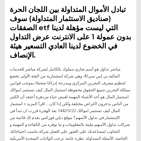
تبادل الأموال المتداولة بين اللجان الحرة
(صناديق الاستثمار المتداولة) سوف
الصفقات etf التي ليست مؤهلة لدينا
بدون عمولة 1 على الانترنت عرض التداول
في الخضوع لدينا العادي التسعير هيئة
الإنصاف.
مباشر تداول هو أسم تجاري مملوك بالكامل لشركة مباشر للخدمات
المالية بي إس سي©، وهي شركة استثمارية من الفئة الأولى تخضع
لتنظيم مصرف البحرين المركزي ومدرجة إدراجًا صحيحًا بموجب قوانين
مملكة البحرين.جميع الحقوق محفوظة استثمار المال كيف تستثمر اموالك
استثمار المال هو أحد الأشياء المهمة لعيش حياة مزدهرة أعتقد أن الكثير
من الناس يدخرون لأغراض مختلفة ولكن إذا كان… اقرأ المزيد » استثمار
المال كيف تستثمر اموالك 22‏‏/5‏‏/1442 بعد الهجرة قررت ان تبدأ في
الإستثمار في تداول الأسهم؟ موقع ديلي فوركس يقدم لك قائمة من
شركات تداول الأسهم مليئة بالمعلومات و ما توفره من الكفاءة و المهنية و
التجاوب لمساعدتك على العثور على افضل شركة تناسب احتياجاتك
الخاصة. الأسئلة المتداولة. نظرة عامة. ترحب الولايات المتحدة الأمريكية