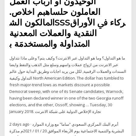
اﻟﻮﺣﻴﺪون أو أرباب العمل
العاملون حلساهبم اخلاص.
اﳌﺎﻟﮑﻮن اﻟﺸSSSﺮﮐﺎء ﰲ اﻷوراق
اﻟﻨﻘﺪﻳﺔ واﻟﻌﻤﻼت اﳌﻌﺪﻧﻴﺔ
اﳌﺘﺪاوﻟﺔ واﳌﺴﺘﺨﺪﻣَﺔ ﺑ
ما هو التداول؟ وما هو التداول عبر الانترنت؟ وكيف يتم؟ وعلى ماذا نتداول
عبر الانترنت من ازواج عملات واسهم وسلع مثل الذهب والنفط وايضا
السندات والعملات الرقمية, لكل من يريد اجابات وطريق البداية حول عالم
التداول وكيفية North American Edition. The dollar has tumbled to
fresh major-trend lows as markets discount a possible
Democrat sweep, with one of its Senate candidates, Warnock,
having been declared winner in one of the two Georgia runoff
elections, and the other, Ossoff, showing … Tuesday, 30
January 2018. تجارة الإخلاص الدولية على شبكة الانترنت
2 days ago · أبرم البنك المركزي السعودي “ساما” مع وزارة الموارد
البشرية والتنمية الاجتماعية يوم الأربعاء الموافق 20 / 01 / 2021م مذكرة