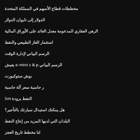
مخططات قطاع الأسهم في المملكة المتحدة
الدولار إلى تايوان الدولار
الرهن العقاري المدعومة معدل العائد على الأوراق المالية
استثمار الغاز الطبيعي والنفط
الرسم البياني لإدارة الوقت
يعيش e-mini s & p الرسم البياني
بوش ستوكبورت
ر حاسبة سعر آلة حاسبة
Sm النفط برودة
هل يمكنك استبدال سيارتك بالتأجير؟
البلدان التي لديها المزيد من إنتاج النفط
لنا مخطط تاريخ العجز