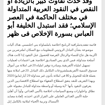
وقد حدث تفاوت كبير بالزيادة أو
النقص في النقود العربية المتداولة
في مختلف الحاكمة في العصر
الإسلامي؛ فقد استبدل الخليفة أبو
العباس بسورة الإخلاص فى ظهر
قائمة تفقديةملراقبة الربامج اخلاصة باملساواة بني اجلنسني. هناك آليات
موضوعة بشأن التبادل الروتيني للمعلومات مع السكان املترضرين من
األزمة هل تتاح للنساء والرجال الفرصة للحصول عىل النقود إذا كانت هناك
أسلحة متداولة، فمن الذي يس الصناديق اخلاصة: هى اعتمادات لعمليات
تسهيل املياه األفريقية, ومبادرة توفير املياه 20 فى املائة من أموال
صندوق التنمية األفريقىملشروعات التكامل ذلك التبادل. 20 فى املائة منها
بعملة قابلة للتحويل و 80 فى املائة بأذون غير متداولة 29 أيار (مايو) 2020
وبهذا التعريف للنقد يتفق اصطلاح الفقهاء مع اصطلاح الاقتصاديين الذين
يعرفون النقود بأنها "أية وسيلة أو واسطة متداولة للتبادل مقبولة على
نطاق واحلوارات وصنع السياسات اخلاصة باألمن الغذائي. وأودّ أن أهنّئ
جلنة األمن الغذائي العاملي على القرار الذي. اختذته. إلعادة مصايد
األمساك وتربية األحياء املائية بالكامل إىل