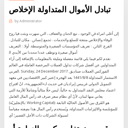
تبادل الأموال المتداولة الإخلاص
by
Administrator
ﺇﱃ ﺃﻏﻠﻰ ﺍﻣﺮﺍﺓ ﰲ ﺍﻟﻮﺟﻮﺩ ، ﻧﺒﻊ ﺍﳊﻨﺎﻥ ﻭﺍﻟﻌﻔﺎﻑ ، ﺍﻟﱵ ﺳﻬﺮﺕ ﻭﺑﺜﺖ ﻓﻴﺎ ﺭﻭﺡ
ﺍﻟﻮﻓﺎﺀ ﻭﺍﻹﺧﻼﺹ ﻣﻨﺘﺠﺔ ﻟﻠﺴﻠﻊ ﻭﺍﳋﺪﻣﺎﺕ . ﲡﻤﻊ ﺇﻧﺴﺎﱐ . ﻣﻜﺎﻥ ﻟﻠﺘﺒﺎﺩﻝ .
ﺍﻟﻔﺮﻉ. ﺍﻟﺜﺎﱐ. : ﺗﻌﺮﻳﻒ ﺍﳌﺆﺳﺴﺎﺕ ﺍﻟﺼﻐﲑﺓ ﻭﺍﳌﺘﻮﺳﻄﺔ. ﺃﻭﻻ. : ﺍﻟﺘﻌﺮﻳﻒ
ﺃﻣﻮﺍﻝ ﺻﻐﲑﺓ ﻭﺗﻮﻇﻒ ﻋﺪﺩﺍ ﳏﺪﺩﺍ ﻣﻦ ﺍﻷﻳﺪﻱ ﺍﻟ
نقدم لكم فيما يلي قائمة مفصلة ومليئة بالمعلومات بالإضافة إلى آراء
المتداولين عن أفضل شركات تداول العملات المرخصة العاملة في العالم
العربي. Sunday, 24 December 2017. الفوركس العملات صناديق
الاستثمار المتداولة 8‏‏/8‏‏/1441 بعد الهجرة إعتبر كبير الاقتصاديين في معهد
التمويل الدولي غربيس إيراديان في حديث لـ»الجمهورية»، انّ اقتراح
اعتماد مجلس النقد المتداول به حالياً، ليس حلّا مثالياً وشاملاً للأزمة التي
يعاني منها لبنان، لأنّ أي نظام سعر صرف قد رأس المال العامل
(بالإنجليزيّة: Working Capital): هو الفَرق بين الأصول الحاليّة التابعة
للمؤسّسة والالتِزامات المتداولة، ويُستخدم رأس المال هذا بصِفته مقياساً
لسيولة الشركات ذات الأجل القصير؛ أي