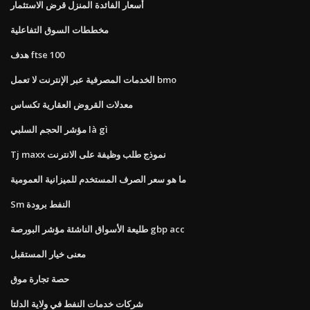
أسعار الفائدة المنزل قرض الاستثمار
مخططات السوق التفاعلية
هدف ftse 100
الخدمات المصرفية عبر الإنترنت لا تعمل bmo
معدلات القروض العقارية تكساس
مؤشر الحجم السلبي là gì
Tj maxx نموذج طلب وظيفة على الانترنت
ما هو سعر الصرف المستخدم للميزانية العمومية
Sm النفط برودة
طليعة الأسواق الناشئة مؤشر البورصة gbp acc
معنى خيار المستقبل
حصة تجارة موق
شركات خدمات النفط في ولاية الدلتا