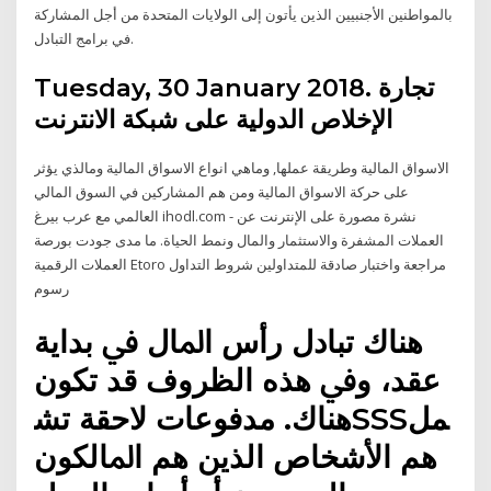
بالمواطنين الأجنبيين الذين يأتون إلى الولايات المتحدة من أجل المشاركة
في برامج التبادل.
Tuesday, 30 January 2018. تجارة
الإخلاص الدولية على شبكة الانترنت
الاسواق المالية وطريقة عملها, وماهي انواع الاسواق المالية ومالذي يؤثر
على حركة الاسواق المالية ومن هم المشاركين في السوق المالي
العالمي مع عرب بيرغ ihodl.com - نشرة مصورة على الإنترنت عن
العملات المشفرة والاستثمار والمال ونمط الحياة. ما مدى جودت بورصة
العملات الرقمية Etoro مراجعة واختبار صادقة للمتداولين شروط التداول
رسوم
ﻫﻨﺎك ﺗﺒﺎدل رأس اﳌﺎل ﰲ ﺑﺪاﻳﺔ
ﻋﻘﺪ، وﰲ ﻫﺬه اﻟﻈﺮوف ﻗﺪ ﺗﮑﻮن
ﻫﻨﺎك. ﻣﺪﻓﻮﻋﺎت ﻻﺣﻘﺔ ﺗﺸSSSﻤﻞ
ﻫﻢ اﻷﺷﺨﺎص اﻟﺬﻳﻦ ﻫﻢ اﳌﺎﻟﮑﻮن