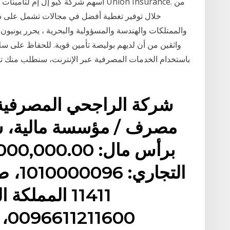
أسهم شركة كيو إل إم لتأمينات الحياة وا
خلال توفير تغطية أفضل في مجالات تشمل على سبي
والممتلكات والهندسة والمسؤولية والبحرية ، يحرر يونيون 
واثقين من أن لديهم بوليصة تأمين قوية. للحفاظ على س
باستخدام الخدمات المصرفية عبر الإنترنت، سنطلب منك تف
شركة الراجحي المصرفية ل
مصرف / مؤسسة مالية، 
11411 المملك
0096611211600، العنوان الوطني: شركة