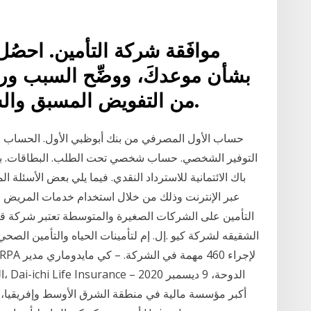
موافَقة شركة التأمين. احصُل
بشأن موعدكَ، ووضِّح السبب وراء 
من التفويض المسبق والشهادة المسبقة قبل الرعاية.
حساب الأول المصرفي من بنك أبوظبي الأول. الحساب 
التوفير الشخصي. حساب شخصي تحت الطلب. البطاقات. بطاق
باك الائتمانية للاسترداد النقدي. فيما يلي بعض الأسئلة ال
عبر الإنترنت وذلك من خلال استخدام خدمات المريض ع
الشقيقه لشركة كيو .إل. إم لتأمينات الحياه والتأمين الصحي
ال