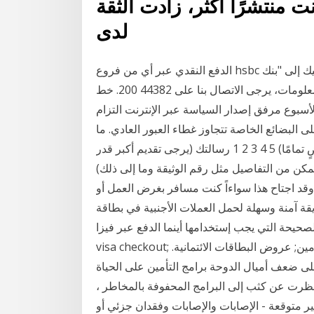
ت منتشرًا أكثر، زادت الثقة
لدى
الدفع النقدي عبر أي من فروع hsbc أو أجهزة الإيداع النقدي في الفرع; الدفع بشيك إلى "بنك hsbc الشرق
الأوسط المحدود، ص.ب. 57، الدوحة، قطر" لمزيد من المعلومات، يرجى الاتصال بنا على 44382 200. خط
2 ساعة طوال أيام الأسبوع مرفق إصدار السياسة عبر الإنترنت التزام
ى البضائع الخاصة تتجاوز غطاء العبور العادي. ما
تقييمك للتجربة عبر الإنترنت؟ (5 - راضٍ للغاية و 1 - غير راضٍ تمامًا) 5 4 3 2 1 رسالتك (يرجى تقديم أكبر قدر
ن من التفاصيل مثل رقم الوثيقة وما إلى ذلك) Jun 27, 2019 · أصبح مصطلح الدفع الالكتروني هو حديث
وقد اجتاح هذا سواءاً كنت مسافر بغرض العمل أو
قة آمنة وسهلة لحمل العملات الأجنبية في بطاقة
صحيحة التي يجب إستخدامها أينما الدفع عبر فيزا
visa checkout; الدفع اللاتلامسي مع بطاقات بنك الدوحة الائتمانية; مزايا التأمين; عروض البطاقات الائتمانية.
ى ضعف أميال الدوحة برامج التأمين على الحياة
 نظرت عن كثب إلى البرامج المحفوفة بالمخاطر ،
 متوقعة - الإصابات والإصابات وفقدان جزئي أو