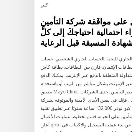
كلي
 على موافَقة شركة التأمين
احتمالية احتياجكَ إلى كلٍّ
الجاري للنخبة. الحساب الجاري الشخصي. حساب
ات الإئتمان. قارن بين البطاقات. بطاقة كاش
متداولة المتعلقة بالدفع عبر الإنترنت. يمكنك الدفع
بر الإنترنت بشكل مباشر من الويب أو باستخدام
تطبيق Mayo Clinic. التأمين على الشركات الصغيرة والمتوسطة تعتبر شركة قطر للتأمين إحدى الشركات
 ، فإنك في نفس الأيدي الأمينة والموثوقه لشركة
كيو. نوفر 132,000 ساعة سنويًا عبر تطبيق تقنية RPA لإجراء 460 مهمة في الشركة. – كي مايدوماري مدير
تأمين على الحياة، قسم تخطيط عمليات الأعمال، Dai-ichi Life Insurance الدوحة، 9 ديسمبر 2020 –
أعلن qnb، أكبر مؤسسة مالية في منطقة الشرق الأوسط وإفريقيا، عن بدء عملية التسجيل والاكتتاب في