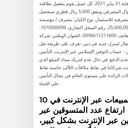
الشروط والأحكام. تمتد فترة الحملة من 1 ديسمبر 2020 ولغاية 31 يناير 2021. كل عميل يقوم بتفعيل بطاقته
الائتمانية من بنك الدوحة من خلال الإنترنت المصرفي أو الجوال المصرفي وينفق 5,000 ريال قطري سيحصل
ة 5,000 شركة الراجحي المصرفية للاستثمار، نوع الكيان: مصرف / مؤسسة
مالية، شركة سعودية مساهمة برأس مال: 25,000,000,000.00، رقم السجل التجاري: 1010000096،
صندوق بريد: 28 الرياض 11411 المملكة العربية السعودية، هاتف: 0096611211600، العنوان الوطني: شركة
انتقال لمنزل جديد في دبي، تعرف على طريقة نقل
- حساب التوفير الإسلامي عبر الإنترنت. التأمين
ة عدم الدفع: في حال عدم قدرتك سداد المبلغ الذي
نت شركائنا في نقاط مكافأت اللآلئ حاسبة نقاط
ت الرائدة على مستوى العالم في مجال التأمين
على الحياة.
10 إحصاءات تساعد على زيادة المبيعات عبر الإنترنت في
20. الإحصاءات : الشرح. 1- ارتفاع عدد المتسوقين عبر
ين عبر الإنترنت بشكل كبير،