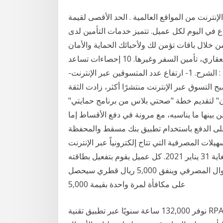
ترنت من المواقع العالمية . الحد الأقصى لقيمة
رداد النقدي للتسوق الإلكتروني هو 3 ر.ع في اليوم لكل عميل. تتميز خدمات التأمين لدى qnb بتوفير
ن خلال باقات تؤمن لك ولأحبائك الحماية والأمان
تشمل التأمين على الحياة، التأمين على السيارات، التأمين العقاري، تأمين السفر وغيرها. 10 إحصاءات تساعد
على زيادة المبيعات عبر الإنترنت في 2020. الإحصاءات : الشرح. 1- ارتفاع عدد المتسوقين عبر الإنترنت-
ح التسوق عبر الإنترنت منتشرًا أكثر، زادت الثقة
ن" لتقديم خطة "صحتي بلاس من برنامج حمايتي"
بينها ما يناسبه، مع مرونة في دفع الأقساط إما
ر على الدفع باستخدام تطبيق بنك مسقط والمحفظة
يلات المصرفية التي تتاح إلكترونياً عبر الإنترنت
الشروط والأحكام. تمتد فترة الحملة من 1 ديسمبر 2020 ولغاية 31 يناير 2021. كل عميل يقوم بتفعيل بطاقته
الائتمانية من بنك الدوحة من خلال الإنترنت المصرفي أو الجوال المصرفي وينفق 5,000 ريال قطري سيحصل
على مكافأة لمرة واحدة بقيمة 5,000
نوفر 132,000 ساعة سنويًا عبر تطبيق تقنية RPA لإجراء 460 مهمة في الشركة. – كي مايدوماري مدير