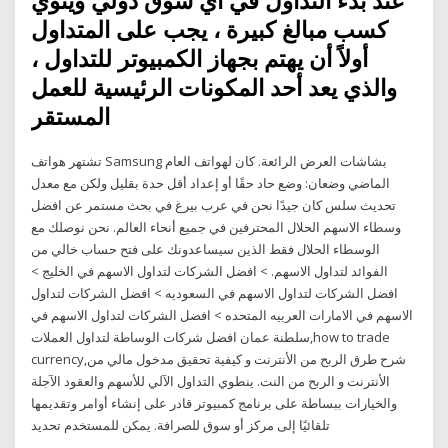
عند بدء التداول في أي سوق دولي وينوي
كسب مبالغ كبيرة ، يجب على المتداول
أولاً أن يهتم بجهاز الكمبيوتر للتداول ،
والذي يعد أحد المكونات الرئيسية للعمل
المستقر
تشتهر هواتف Samsung بشاشات العرض الرائعة. كان لهواتف العام
الماضي وضعان: وضع حاد حقًا أو إعداد أقل حدة بقليل ولكن مع معدل
تحديث سلس كان جيدًا نحن في عرب بيرغ في بحث مستمر عن افضل
وسطاء الاسهم الحلال المحترفين في جميع أنحاء العالم. نحن نوصلك مع
الوسطاء الحلال فقط الذين سيساعدونك على فتح حساب خالي من
الفوائد لتداول الاسهم. > افضل الشركات لتداول الاسهم في الخليج >
افضل الشركات لتداول الاسهم في السعوديه > افضل الشركات لتداول
الاسهم في الامارات العربيه المتحده > افضل الشركات لتداول الاسهم في
سلطنة عمان افضل شركات الوساطة لتداول العملات,how to trade
currency,شرح طرق الربح من الأنترنت و كيفية تحقيق مدخول مالي من
الأنترنت و الربح من النت. ينطوي التداول الآلي للأسهم والعقود الآجلة
والخيارات ببساطة على برنامج كمبيوتر قادر على إنشاء أوامر وتقديمها
تلقائيًا إلى مركز أو سوق للصرافة. يمكن للمستخدم تحديد