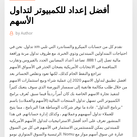
أفضل إعداد للكمبيوتر لتداول
الأسهم
by
Author
تداول. نحن في xm نقدم كل من حسابات الميكرو والستاندرد التي تلبي
احتياجات المتداولين المبتدئين وذوي الخبرة، مع ظروف تداول مرنة ورافعة
مالية تصل إلى 888:1. تصاعد أعداد المصابين الجدد بالفيروس وتقارب
المنافسة في الانتخابات الأمريكية يضخان الحذر في الأسواق الأسهم
تتراجع والنفط الخام كذلك، لكنها تعود وتقلص الخسائر بعد
افضل تطبيق لتداول الاسهم 2020 إن عملية شراء وبيع استثمارات الاسهم
من خلال طلب مكالمة هاتفية إلى سمسار البورصة الذي سوف يتعبك كثيراً
لتنفيذ تجارة الاسهم الخاصة بك كان أمراً رديئاً فيما سبق. تُعرف برامج
الكمبيوتر التي تسهل تداول المنتجات المالية (الأسهم والعملات) باسم
"برنامج التداول". عادة ما توفر شركات الوساطة هذا البرنامج ، مما يتيح
للعملاء تداول أسهمهم وعملاتهم ، وكذلك إدارة حساباتهم. في هذا
المنشور تعرف على أحد أفضل الاستراتيجيات لتداول الأسهم الأمريكية
للمبتدئين يمكن للمستثمرين الاستثمار في الأسهم في كل من السوق
الرئيسية والسوق المتوازي نومو. Nomu عبارة عن سوق أسهم مواز مع