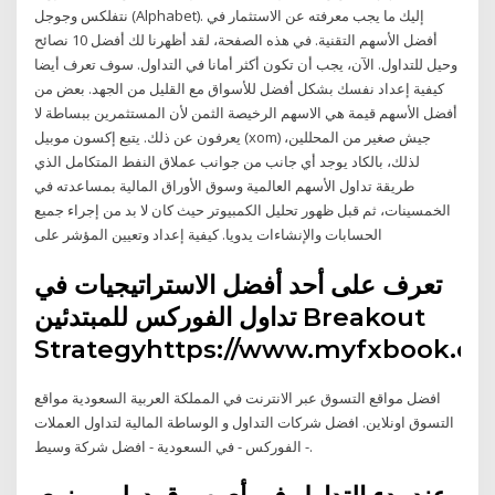
نتفلكس وجوجل (Alphabet). إليك ما يجب معرفته عن الاستثمار في
أفضل الأسهم التقنية. في هذه الصفحة، لقد أظهرنا لك أفضل 10 نصائح
وحيل للتداول. الآن، يجب أن تكون أكثر أمانا في التداول. سوف تعرف أيضا
كيفية إعداد نفسك بشكل أفضل للأسواق مع القليل من الجهد. بعض من
أفضل الأسهم قيمة هي الاسهم الرخيصة الثمن لأن المستثمرين ببساطة لا
يعرفون عن ذلك. يتبع إكسون موبيل (xom) جيش صغير من المحللين،
لذلك، بالكاد يوجد أي جانب من جوانب عملاق النفط المتكامل الذي
طريقة تداول الأسهم العالمية وسوق الأوراق المالية بمساعدته في
الخمسينات، ثم قبل ظهور تحليل الكمبيوتر حيث كان لا بد من إجراء جميع
الحسابات والإنشاءات يدويا. كيفية إعداد وتعيين المؤشر على
تعرف على أحد أفضل الاستراتيجيات في
تداول الفوركس للمبتدئين Breakout
Strategyhttps://www.myfxbook.co
افضل مواقع التسوق عبر الانترنت في المملكة العربية السعودية مواقع
التسوق اونلاين. افضل شركات التداول و الوساطة المالية لتداول العملات
- الفوركس - في السعودية - افضل شركة وسيط.