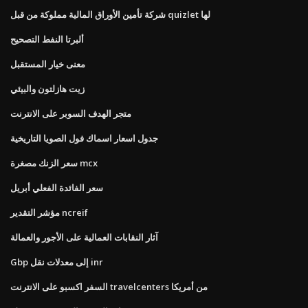
شركة تأمين الأوراق المالية مملوكة من قبل quizlet لها
ألبرتا النفط التصحيح
معنى خيار المستقبل
زيت هازلتون والبيئي
متجر الهدف السوبر على الانترنت
جدول اسعار اسماك فول الصويا التاريخية
سعر الزنك مصغرة mcx
سعر الفائدة الفعلي أبريل
مؤشر التقدير ncreif
آثار النقابات العمالية على الأجور والعمالة
Gbp إلى معدلات نقل inr
السفر اكسبو على الانترنت travelcenters من أمريكا