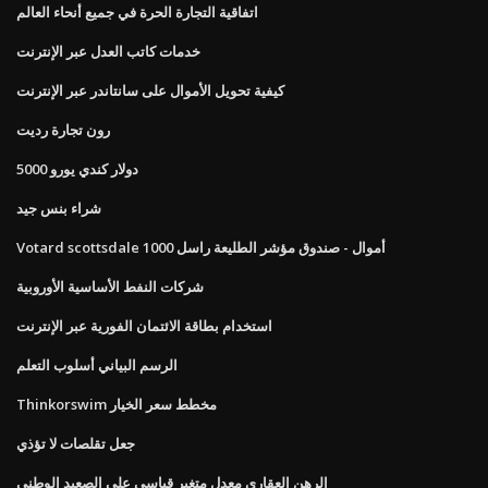
اتفاقية التجارة الحرة في جميع أنحاء العالم
خدمات كاتب العدل عبر الإنترنت
كيفية تحويل الأموال على سانتاندر عبر الإنترنت
رون تجارة رديت
5000 دولار كندي يورو
شراء بنس جيد
Votard scottsdale أموال - صندوق مؤشر الطليعة راسل 1000
شركات النفط الأساسية الأوروبية
استخدام بطاقة الائتمان الفورية عبر الإنترنت
الرسم البياني أسلوب التعلم
Thinkorswim مخطط سعر الخيار
جعل تقلصات لا تؤذي
الرهن العقاري معدل متغير قياسي على الصعيد الوطني