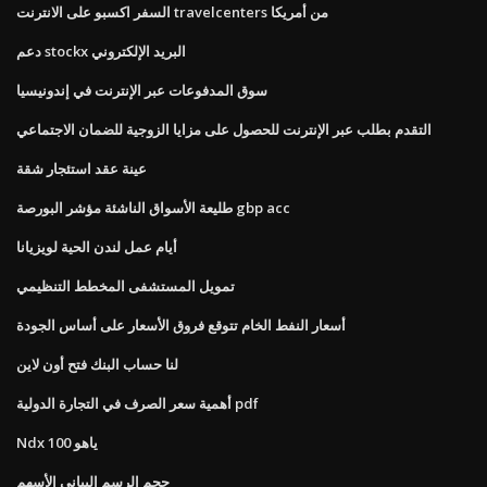
السفر اكسبو على الانترنت travelcenters من أمريكا
دعم stockx البريد الإلكتروني
سوق المدفوعات عبر الإنترنت في إندونيسيا
التقدم بطلب عبر الإنترنت للحصول على مزايا الزوجية للضمان الاجتماعي
عينة عقد استئجار شقة
طليعة الأسواق الناشئة مؤشر البورصة gbp acc
أيام عمل لندن الحية لويزيانا
تمويل المستشفى المخطط التنظيمي
أسعار النفط الخام تتوقع فروق الأسعار على أساس الجودة
لنا حساب البنك فتح أون لاين
أهمية سعر الصرف في التجارة الدولية pdf
Ndx 100 ياهو
حجم الرسم البياني الأسهم