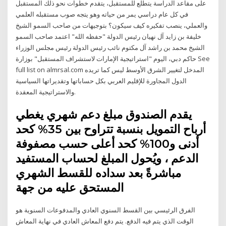
على مقاعد الدراسة يتطلع للمستقبل، يتقدم خطوات نحو ذلك المستقبل
في كل عام دراسي يمر من حياته وهو يتجه صوب مستقبله العلمي
والعملي، ينصب تفكيره كيف سيكون؟ بتوجيهات من صاحب السمو الشيخ
خليفة بن زايد آل نهيان رئيس الدولة "حفظه الله" اعتمد صاحب السمو
الشيخ محمد بن راشد آل مكتوم نائب رئيس الدولة رئيس مجلس الوزراء
حاكم دبي، اليوم "استراتيجية الإمارات لاستشراف المستقبل" بوزارة See
full list on almrsal.com المدخل لتغيير الشرق الأوسط ليس كما تريده
الدول المجاورة للإقليم العربي بكل حساباتها وتقديراتها السياسية
والاستراتيجية المعقدة.
يقدم الصندوق مبلغ دعم شهري يغطي
أرباح التمويل بنسبة تتراوح بين 35% كحد
أدنى و100% كحد أعلى حسب مصفوفة
الدعم ، ويُحول المبلغ لحساب المستفيد
مباشرةً بعد سداده للقسط الشهري
المستحق عليه من جهة
الفرق الرئيسي بين القسط السنوي العادي والمدفوعات السنوية هو
الوقت الذي يتم فيه الدفع. يتم دفع المعاش العادي في نهاية المعاش