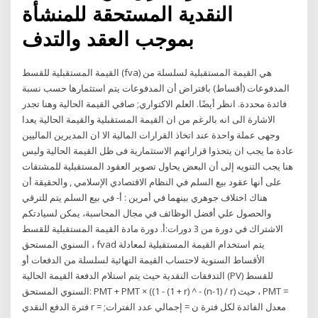
النقدية المستحقة للمنشأة
بموجب العقد والتدف
القيمة المستقبلية للقسط (fva) هي القيمة المستقبلية لسلسلة من
المدفوعات (أقساط) بافتراض أن المدفوعات يتم استثمارها حسب نسبة
فائدة محددة. انظر أيضًا. العلم الاكتواري; صافي القيمة الحالية وهنا تجدر
الاشارة الى انه بالرغم من ان القيمة المستقبلية والقيمة الحالية يعدا
وجهى عملة واحدة عند اتخاذ القرارات المالية الا ان المديرين الماليين
عادة ما يجب ان يتحذوا قراراتهم الاستثمارية فى ظل القيمة الحالية وليس
هنا يجب التنويه إلى أن البعض يحاول تصوير العقود المستقبلية للمشتقات
على أنها عقود بيع السلم في النظام الاقتصادي الإسلامي , والحقيقة أن
هناك اختلاف جوهري بينهما في أمرين : أ- في بيع السلم يتم للترقي
والحصول علي أفضل الوظائف في مجال المحاسبة، يمكن لسيادتكم
الاشتراك في دورة من 3 دورات:‌أ. دورة مادة القيمة المستقبلية للقسط
السنوي المستحق ، fvad يتم استخدام القيمة المستقبلية لمعادلة
الأقساط السنوية لاحتساب القيمة النهائية لسلسلة من الدفعات أو
التدفقات النقدية حيث يتم استلام الدفعة القيمة الحالية (PV) للقسط
السنوي المستحق: PMT + PMT × ((1 - (1 + r) ^ - (n-1) / r) حيث ، PMT =
فترة الدفع النقدي r = معدل الفائدة لكل فترة ن = إجمالي عدد الفترات;