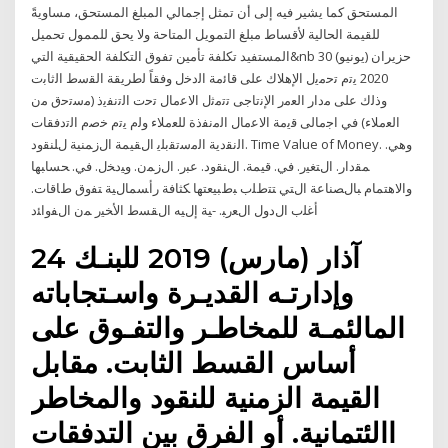
المستحق كما يشير فيه إلى أن تمثل إجمالي المبلغ المستحق، مساويةً
للقيمة الحالية لأقساط مبلغ التمويل المتاحة ولا يحق للممول تحميل
المستفيد تكلفة تأمين تفوق التكلفة الحقيقية التي&nb 30 حزيران (يونيو)
2020 ﻳﺗم ﺗﺣﻣﻳﻝ اﻹﻫﻼك ﻋﻠﻰ ﻗﺎﺋﻣﺔ اﻟدﺧﻝ وﻓﻘﺎً ﻟطرﻳﻘﺔ اﻟﻘﺳط اﻟﺛﺎﺑت
وذﻟك ﻋﻠﻰ ﻣدار اﻟﻌﻣر اﻹﻧﺗﺎﺟﻰ ﺗﺗﻣﺛﻝ اﻻﻋﻣﺎﻝ ﺗﺣت اﻟﺗﻧﻔﻳذ (ﻣﺳﺗﺣق ﻣن
اﻟﻌﻣﻼء) ﻓﻲ اﺟﻣﺎﻟﻰ ﻗﻳﻣﺔ اﻻﻋﻣﺎﻝ اﻟﻣﻧﻔذة ﻟﻠﻌﻣﻼء وﻟم ﻳﺗم ﺧﺻم اﻟﺗدﻓﻘﺎت
اﻟﻧﻘدﻳﺔ اﻟﻣﺳﺗﻘﺑﻠﻳ ﺍﻝﻘﻴﻤﺔ ﺍﻝﺯﻤﻨﻴﺔ ﻝﻠﻨﻘﻭﺩ. Time Value of Money. ﻭﻫﻲ.
ﻤﻘﺩﺍﺭ. ﺍﻝﺘﻐﻴﺭ. ﻓﻲ. ﻗﻴﻤﺔ. ﺍﻝﻨﻘﻭﺩ. ﻋﺒﺭ. ﺍﻝﺯﻤﻥ. ﻭﻴﺩﺨل. ﻓﻲ. ﺤﺴﺎﺒﻬﺎ
ﻭﺍﻻﻫﺘﻤﺎﻡ ﺒﺎﻝﺼﻨﺎﻋﺔ ﺍﻝﺘﻲ ﺘﺘﻁﻠﺏ ﺒﻁﺒﻴﻌﺘﻬﺎ ﻜﺜﺎﻓﺔ ﺭﺃﺴﻤﺎﻝﻴﺔ ﺘﻔﻭﻕ ﻁﺎﻗﺎﺕ.
ﺃﻏﻠﺏ ﺍﻝﺩﻭل ﺍﻝﻌﺭﺒ. -ﻴﺔ ﺇﻝﻴﻪ ﺍﻝﻘﺴﻁ ﺍﻷﺨﻴﺭ ﻤﻥ ﺍﻝﻔﻭﺍﺌﺩ
24 آذار (مارس) 2019 للبنـك
وإدارتـه القديـرة واسـتجاباته
المالئمـة للمخاطـر والتفـوق على
أساس القسط الثابت. مقابل
القيمة الزمنية للنقود والمخاطر
االئتمانية. أو الفرق بين التدفقات