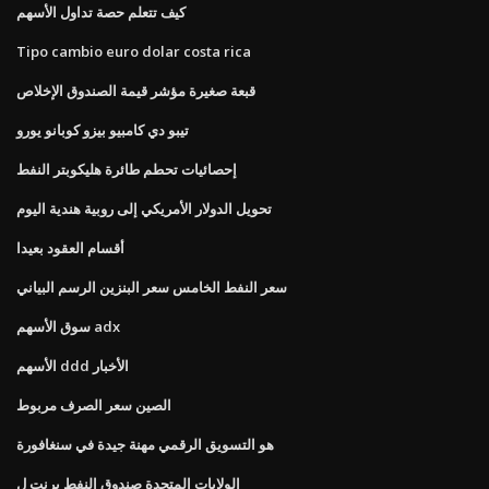
كيف تتعلم حصة تداول الأسهم
Tipo cambio euro dolar costa rica
قبعة صغيرة مؤشر قيمة الصندوق الإخلاص
تيبو دي كامبيو بيزو كوبانو يورو
إحصائيات تحطم طائرة هليكوبتر النفط
تحويل الدولار الأمريكي إلى روبية هندية اليوم
أقسام العقود بعيدا
سعر النفط الخامس سعر البنزين الرسم البياني
سوق الأسهم adx
الأسهم ddd الأخبار
الصين سعر الصرف مربوط
هو التسويق الرقمي مهنة جيدة في سنغافورة
الولايات المتحدة صندوق النفط برنت ل