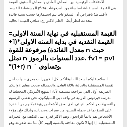
الاختلافات الرئيسية بين المعاش العادي والمعاش السنوي القيمة
المستقبلية للقسط (fva) هي القيمة المستقبلية لسلسلة من المدفوعات
(أقساط) بافتراض أن المدفوعات يتم استثمارها حسب نسبة فائدة
محددة. انظر أيضًا . العلم الاكتواري; صافي القيمة الحالية
القيمة المستقبليه في نهاية السنة الاولى=
القيمة النقديه في بدايه السنه الاولى*(1+
معدل الفائدة) مرفوعة للقوة n حيث
تمثل n عدد السنوات بالرموز. fv1 = pv1
*(1+r) n ` وتساوي.
السلام عليكم اسعد الله اوقاتكم بكل الخيررراات مدري حاولت احل
القيمة المستقبلية والحالية بالالة العادي والحمدلله نجحت معاي :) واليكم
الطريقة أولا : القي مراجعة مستقلة لآباء المنهج الأمريكي المخطط له
مدرسة فيرنوس الدولية في واحة دبي للسيليكون. نحن نغطي الرسوم
والتسهيلات والحكم النهائي. لدى بعض الأشخاص رؤية تمكنهم من القدرة
على التنبؤ بما قد تحمله السنين من تغيرات وتحديات، ولذلك فإن هؤلاء
الأشخاص هم دائماً الرابحون وهم الأكثر قدرة على التكيف مع التغيرات
المستقبلية، إذ إنها لا تكون مفاجئة بالنسبة إليهم. كلٌ منا منذ طفولته وهو