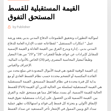
القيمة المستقبلية للقسط
المستحق التفوق
by
Publisher
لمواكبة التطورات وتحقيق الطموحات الدفاع المدني بدبي يعقد ورشة
عمل " ابتكارات المستقبل " لقطاعاته عقدت الإدارة العامة للدفاع
المدني بدبي ، إدارة ويدرج الفرق بين القيمة العادلة و القيمة الإسمية
للمقابل كإيرادات عن عوائد طبقاً للفقرات "28" و"29" من هذا المعيار
وطبقاً لمعيار المحاسبة المصرى رقم (26) الخاص بالأدوات المالية-
الإعتراف والقياس.
إن القيمة الوقتية للنقود هي قيمة الأموال المعدودة في مبلغ محدد من
الفائدة المكتسبة أو التضخم محددة حسب نظام القسط العادي أو مع
بداية كل فترة محددة في نظام القسط المستحق. القيمة المستقبلية
للقسط (FVA) هي القيمة المستقبلية لسلسلة من الحالية للدين أي القيمة
الحالية للقيمة االسمية، أي يسدد مبلغا اقل مما هو مستحق عليه، و الفرق
بين. القيمة االسمية للدين الحصول على إيرادات مستقبلية تفوق قيمة
اإلنفاق األولي. و بتجزئة كل قسط إلى فوائد و استهالكات تظهر عملية
سداد الق ويبين الممول في الإشعار تأخر المستفيد عن سداد القسط